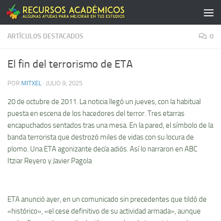
Saltar al contenido
ARTÍCULOS DESTACADOS
0
El fin del terrorismo de ETA
POR
MITXEL
·
JULIO 9, 2025
20 de octubre de 2011. La noticia llegó un jueves, con la habitual
puesta en escena de los hacedores del terror. Tres etarras
encapuchados sentados tras una mesa. En la pared, el símbolo de la
banda terrorista que destrozó miles de vidas con su locura de
plomo. Una ETA agonizante decía adiós. Así lo narraron en ABC
Itziar Reyero y Javier Pagola
ETA anunció ayer, en un comunicado sin precedentes que tildó de
«histórico», «el cese definitivo de su actividad armada», aunque