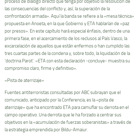
proceso de diálogo directo que tenga por objetivo la resolución de
las consecuencias del conflicto y, así, la superación de la
confrontación armada». Aquí la banda se refiere a la «mesa técnica»
propuesta en Anoeta, en la que Gobierno y ETA hablarían de «paz
por presos». En este capítulo hará especial énfasis, dentro de una
primera fase, en el acercamiento de los reclusos al País Vasco, la
excarcelación de aquellos que están enfermos o han cumplido las
tres cuartas partes de la condena y, sobre todo, la liquidación de la
‘doctrina Parot’. «ETA con esta declaración -concluye- muestra su
compromiso claro, firme y definitivo».
«Pista de aterrizaje»
Fuentes antiterroristas consultadas por ABC subrayan que el
comunicado, anticipado por la Conferencia, es la «pista de
aterrizaje» que ha encontrado ETA para camuflar su derrota en el
campo operativo. Una derrota que le ha forzado a centrar sus
objetivos en la «acumulación de fuerzas soberanistas» a través de
la estrategia emprendida por Bildu-Amaiur.