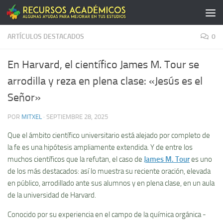
Saltar al contenido
ARTÍCULOS DESTACADOS
0
En Harvard, el científico James M. Tour se
arrodilla y reza en plena clase: «Jesús es el
Señor»
POR
MITXEL
·
SEPTIEMBRE 28, 2025
Que el ámbito científico universitario está alejado por completo de
la fe es una hipótesis ampliamente extendida. Y de entre los
muchos científicos que la refutan, el caso de
James M. Tour
es uno
de los más destacados: así lo muestra su reciente oración, elevada
en público, arrodillado ante sus alumnos y en plena clase, en un aula
de la universidad de Harvard.
Conocido por su experiencia en el campo de la química orgánica -