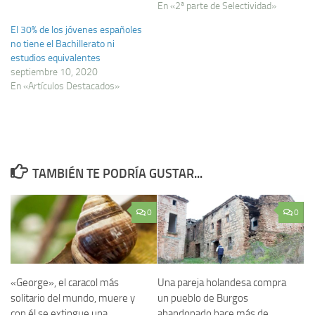
En «2ª parte de Selectividad»
El 30% de los jóvenes españoles
no tiene el Bachillerato ni
estudios equivalentes
septiembre 10, 2020
En «Artículos Destacados»
TAMBIÉN TE PODRÍA GUSTAR...
0
0
«George», el caracol más
Una pareja holandesa compra
solitario del mundo, muere y
un pueblo de Burgos
con él se extingue una
abandonado hace más de