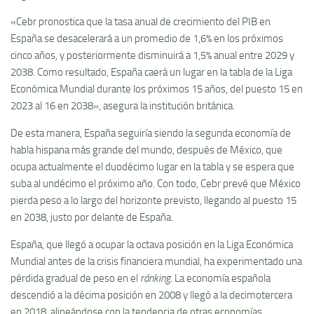
«Cebr pronostica que la tasa anual de crecimiento del PIB en
España se desacelerará a un promedio de 1,6% en los próximos
cinco años, y posteriormente disminuirá a 1,5% anual entre 2029 y
2038. Como resultado, España caerá un lugar en la tabla de la Liga
Económica Mundial durante los próximos 15 años, del puesto 15 en
2023 al 16 en 2038», asegura la institución británica.
De esta manera, España seguiría siendo la segunda economía de
habla hispana más grande del mundo, después de México, que
ocupa actualmente el duodécimo lugar en la tabla y se espera que
suba al undécimo el próximo año. Con todo, Cebr prevé que México
pierda peso a lo largo del horizonte previsto, llegando al puesto 15
en 2038, justo por delante de España.
España, que llegó a ocupar la octava posición en la Liga Económica
Mundial antes de la crisis financiera mundial, ha experimentado una
pérdida gradual de peso en el
ránking
. La economía española
descendió a la décima posición en 2008 y llegó a la decimotercera
en 2018, alineándose con la tendencia de otras economías