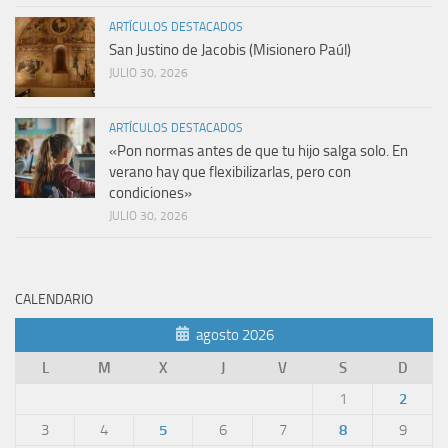
ARTÍCULOS DESTACADOS
San Justino de Jacobis (Misionero Paúl)
JULIO 30, 2026
ARTÍCULOS DESTACADOS
«Pon normas antes de que tu hijo salga solo. En
verano hay que flexibilizarlas, pero con
condiciones»
JULIO 30, 2026
CALENDARIO
agosto 2026
L
M
X
J
V
S
D
1
2
3
4
5
6
7
8
9