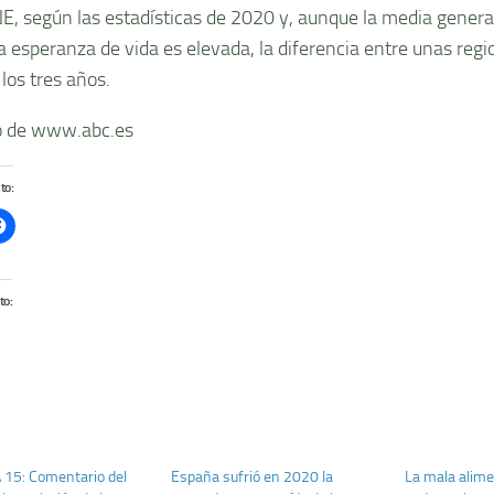
INE, según las estadísticas de 2020 y, aunque la media gener
a esperanza de vida es elevada, la diferencia entre unas regio
los tres años.
 de www.abc.es
to:
to:
15: Comentario del
España sufrió en 2020 la
La mala alime