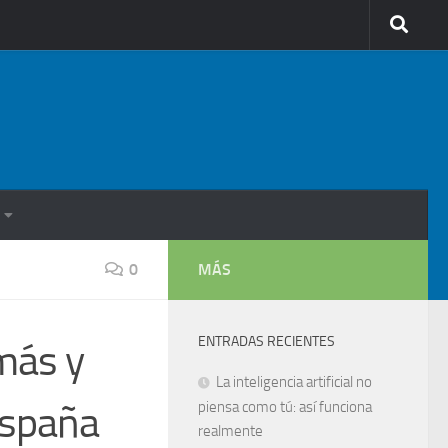
0
MÁS
ENTRADAS RECIENTES
más y
La inteligencia artificial no
España
piensa como tú: así funciona
realmente