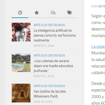
POR
MIT
Según 
como «e
ARTÍCULOS DESTACADOS
determi
La inteligencia artificial no
mortali
piensa como tú: así funciona
realmente
La espe
AGOSTO 5, 2026
Mundial
ARTÍCULOS DESTACADOS
la salud
«Las colonias de verano
relacion
dejan una huella educativa
profunda”
catástr
AGOSTO 2, 2026
Desde p
ARTÍCULOS DESTACADOS
especta
San Justino de Jacobis
2000 y 
(Misionero Paúl)
JULIO 30, 2026
años 60