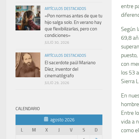
entre p
ARTÍCULOS DESTACADOS
diferen
«Pon normas antes de que tu
hijo salga solo. En verano hay
Según 
que flexibilizarlas, pero con
condiciones»
69,8 añ
JULIO 30, 2026
superan
puesto, 
ARTÍCULOS DESTACADOS
El sacerdote paúl Mariano
con men
Díez, inventor del
los 53 
cinematógrafo
Sierra 
JULIO 29, 2026
En nues
hombres
CALENDARIO
Entre l
agosto 2026
vida a 
como el
L
M
X
J
V
S
D