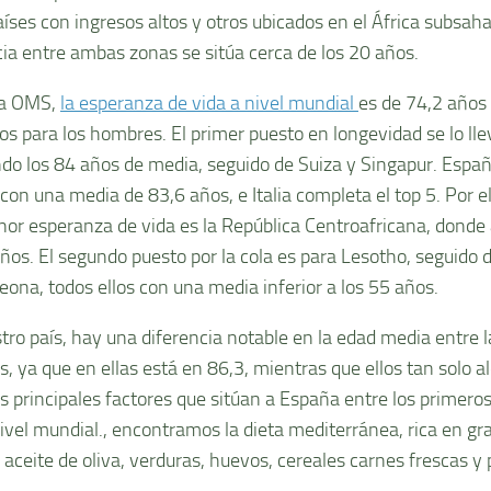
aíses con ingresos altos y otros ubicados en el África subsaha
cia entre ambas zonas se sitúa cerca de los 20 años.
la OMS,
la esperanza de vida a nivel mundial
es de 74,2 años 
os para los hombres. El primer puesto en longevidad se lo lle
do los 84 años de media, seguido de Suiza y Singapur. Españ
con una media de 83,6 años, e Italia completa el top 5. Por el 
or esperanza de vida es la República Centroafricana, donde
años. El segundo puesto por la cola es para Lesotho, seguido 
Leona, todos ellos con una media inferior a los 55 años.
tro país, hay una diferencia notable en la edad media entre l
, ya que en ellas está en 86,3, mientras que ellos tan solo a
os principales factores que sitúan a España entre los primer
nivel mundial., encontramos la dieta mediterránea, rica en gr
 aceite de oliva, verduras, huevos, cereales carnes frescas y