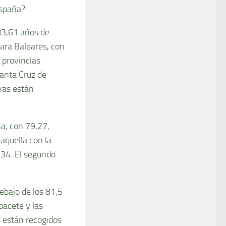
España?
83,61 años de
para Baleares, con
 provincias
Santa Cruz de
as están
a, con 79,27,
 aquella con la
,34. El segundo
ebajo de los 81,5
bacete y las
 están recogidos