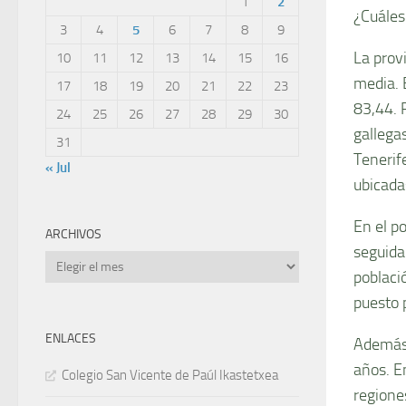
1
2
¿Cuáles
3
4
5
6
7
8
9
La prov
10
11
12
13
14
15
16
media. 
17
18
19
20
21
22
23
83,44. 
24
25
26
27
28
29
30
gallega
31
Tenerif
« Jul
ubicadas
En el p
ARCHIVOS
seguida 
Archivos
poblaci
puesto 
ENLACES
Además,
años. E
Colegio San Vicente de Paúl Ikastetxea
regione