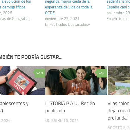
 la evolución de los
segunda mayor caída de la
sedentarismo
s demográficos
esperanza de vida de toda la
España casi c
7, 2026
OCDE
noviembre 28
icas de Geografía»
noviembre 23, 2021
En «Artículos
En «Artículos Destacados»
BIÉN TE PODRÍA GUSTAR...
0
6
adolescentes y
HISTORIA P.A.U.: Recién
«Las colon
V)
publicado
dejan una 
profunda”
 2024
OCTUBRE 16, 2024
AGOSTO 2, 