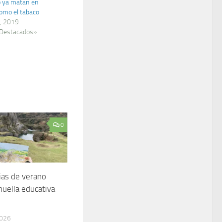
 ya matan en
omo el tabaco
, 2019
 Destacados»
0
ias de verano
huella educativa
2026