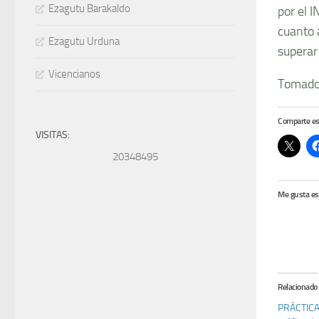
Ezagutu Barakaldo
por el 
cuanto 
Ezagutu Urduna
superar 
Vicencianos
Tomado
Comparte es
VISITAS:
20348495
Me gusta es
Relacionado
PRÁCTICA 