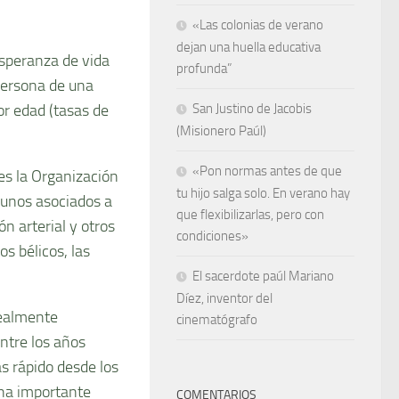
«Las colonias de verano
dejan una huella educativa
esperanza de vida
profunda”
persona de una
r edad (tasas de
San Justino de Jacobis
(Misionero Paúl)
«Pon normas antes de que
es la Organización
tu hijo salga solo. En verano hay
gunos asociados a
que flexibilizarlas, pero con
ón arterial y otros
condiciones»
os bélicos, las
El sacerdote paúl Mariano
Díez, inventor del
realmente
cinematógrafo
ntre los años
s rápido desde los
cha importante
COMENTARIOS