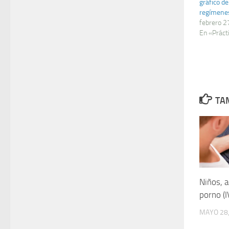
gráfico de
regí­mene
febrero 2
En «Práct
TAM
Niños, 
porno (I
MAYO 28,