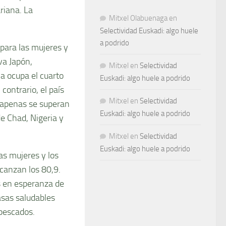
riana. La
Mitxel Olabuenaga
en
Selectividad Euskadi: algo huele
a podrido
para las mujeres y
va Japón,
Mitxel
en
Selectividad
a ocupa el cuarto
Euskadi: algo huele a podrido
contrario, el país
Mitxel
en
Selectividad
 apenas se superan
Euskadi: algo huele a podrido
de Chad, Nigeria y
Mitxel
en
Selectividad
Euskadi: algo huele a podrido
as mujeres y los
lcanzan los 80,9.
os en esperanza de
asas saludables
 pescados.