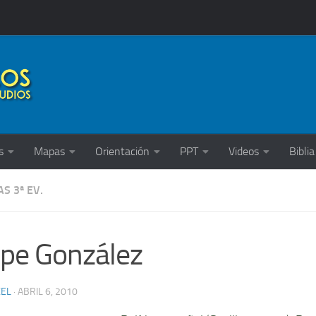
s
Mapas
Orientación
PPT
Videos
Biblia
S 3ª EV.
ipe González
XEL
·
ABRIL 6, 2010