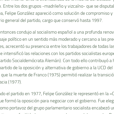
. Entre los dos grupos -madrileño y vizcaí­no- que se disputa
ea, Felipe González apareció como solución de compromiso y 
rio general del partido, cargo que conservó hasta 1997.
ntonces condujo al socialismo español a una profunda reno
aje polí­tico en un sentido más moderado y cercano a las pr
es, acrecentó su presencia entre los trabajadores de todas la
 intensificó las relaciones con los partidos socialistas europ
Partido Socialdemócrata Alemán). Con todo ello contribuyó a 
partido de la oposición y alternativa de gobierno a la UCD del
que la muerte de Franco (1975) permitió realizar la transición 
cia (1977).
ado el partido en 1977, Felipe González le representó en la «
ue formó la oposición para negociar con el gobierno. Fue ele
omo portavoz del grupo parlamentario socialista encabezó u