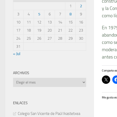
constru
1
2
y la Co
3
4
5
6
7
8
9
como lí­
10
11
12
13
14
15
16
En 1979
17
18
19
20
21
22
23
abandon
24
25
26
27
28
29
30
como se
31
moderad
« Jul
antes c
Comparte es
ARCHIVOS
Archivos
Me gusta es
ENLACES
Colegio San Vicente de Paúl Ikastetxea