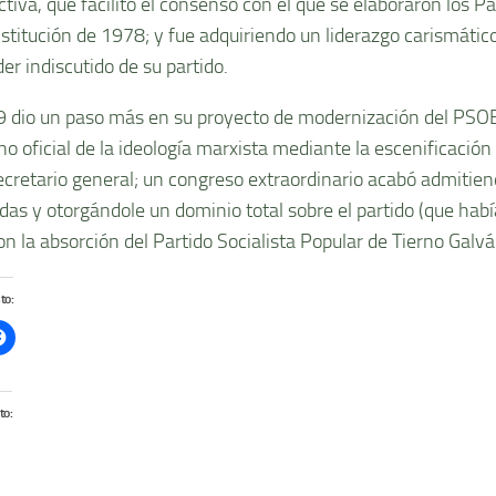
ctiva, que facilitó el consenso con el que se elaboraron los P
nstitución de 1978; y fue adquiriendo un liderazgo carismátic
der indiscutido de su partido.
 dio un paso más en su proyecto de modernización del PSOE
o oficial de la ideologí­a marxista mediante la escenificación
cretario general; un congreso extraordinario acabó admitien
as y otorgándole un dominio total sobre el partido (que habí
on la absorción del Partido Socialista Popular de Tierno Galvá
to:
to: