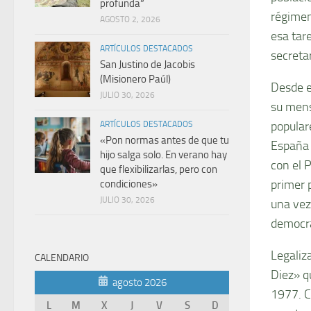
profunda”
régimen
AGOSTO 2, 2026
esa tar
ARTÍCULOS DESTACADOS
secreta
San Justino de Jacobis
(Misionero Paúl)
Desde e
JULIO 30, 2026
su mens
popular
ARTÍCULOS DESTACADOS
«Pon normas antes de que tu
España e
hijo salga solo. En verano hay
con el 
que flexibilizarlas, pero con
primer 
condiciones»
JULIO 30, 2026
una vez 
democra
Legaliz
CALENDARIO
Diez» q
agosto 2026
1977. C
L
M
X
J
V
S
D