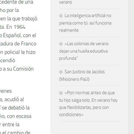
rocedente de una
verano
ho por la
La inteligencia artificial no
 en la que trabajó
piensa como tú: así funciona
ta. En 1964
realmente
o Español, con el
ctadura de Franco
«Las colonias de verano
dejan una huella educativa
 policial le hizo
profunda”
scendió
o a su Comisión
San Justino de Jacobis
(Misionero Paúl)
óvenes
«Pon normas antes de que
, acudió al
tu hijo salga solo. En verano hay
 se debatió la
que flexibilizarlas, pero con
condiciones»
lio, con escasa
r entre la
y el cambio de