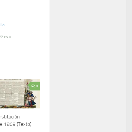
llo
3ª ev.»
0
stitución
e 1869 (Texto)