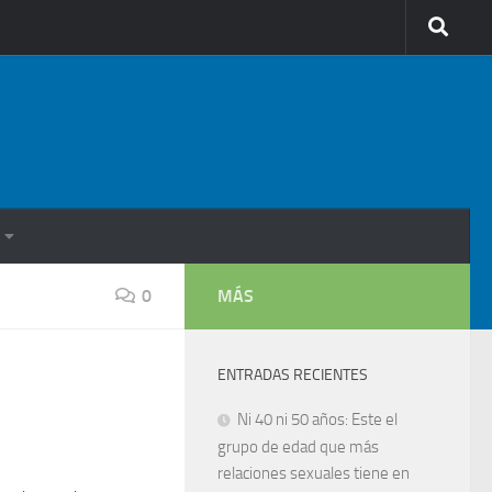
0
MÁS
ENTRADAS RECIENTES
Ni 40 ni 50 años: Este el
grupo de edad que más
relaciones sexuales tiene en