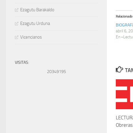
Ezagutu Barakaldo
Relacionado
Ezagutu Urduna
BIOGRAFíA
abril 6, 2
Vicencianos
En «Lectu
VISITAS:
TAM
20349195
LECTURA
Obreras