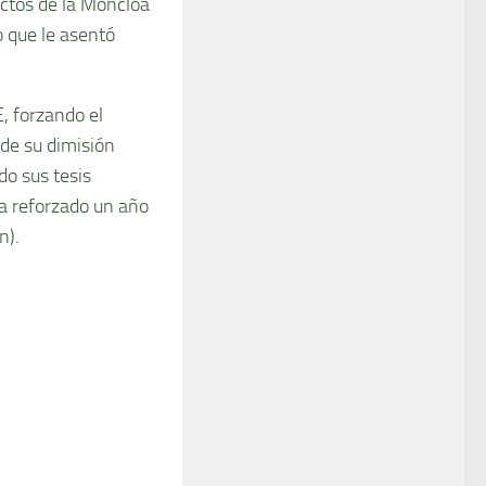
actos de la Moncloa
o que le asentó
, forzando el
 de su dimisión
do sus tesis
­a reforzado un año
n).