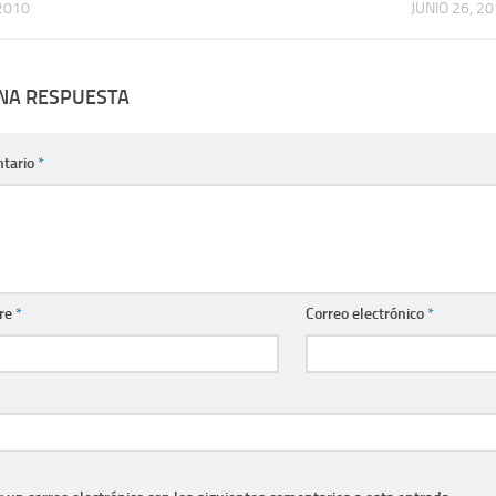
 2010
JUNIO 26, 2
UNA RESPUESTA
tario
*
re
*
Correo electrónico
*