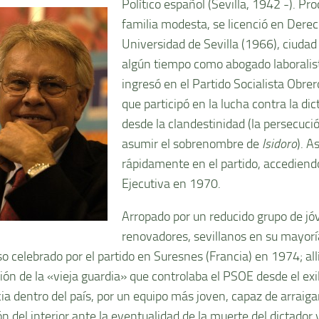
Polí­tico español (Sevilla, 1942 -). P
familia modesta, se licenció en Derec
Universidad de Sevilla (1966), ciudad
algún tiempo como abogado laboralis
ingresó en el Partido Socialista Obrer
que participó en la lucha contra la di
desde la clandestinidad (la persecución
asumir el sobrenombre de
Isidoro
). A
rápidamente en el partido, accediend
Ejecutiva en 1970.
Arropado por un reducido grupo de j
renovadores, sevillanos en su mayorí­a
 celebrado por el partido en Suresnes (Francia) en 1974; allí­
ción de la «vieja guardia» que controlaba el PSOE desde el exi
ia dentro del paí­s, por un equipo más joven, capaz de arraiga
n del interior ante la eventualidad de la muerte del dictador 