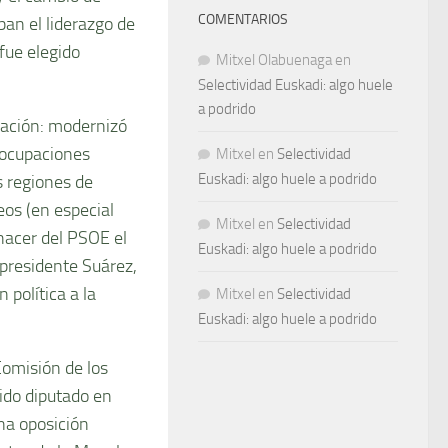
COMENTARIOS
ban el liderazgo de
fue elegido
Mitxel Olabuenaga
en
Selectividad Euskadi: algo huele
a podrido
vación: modernizó
eocupaciones
Mitxel
en
Selectividad
Euskadi: algo huele a podrido
s regiones de
eos (en especial
Mitxel
en
Selectividad
hacer del PSOE el
Euskadi: algo huele a podrido
 presidente Suárez,
polí­tica a la
Mitxel
en
Selectividad
Euskadi: algo huele a podrido
Comisión de los
gido diputado en
na oposición