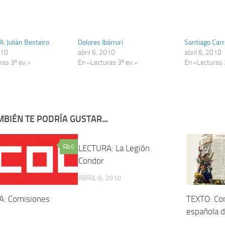
: Julián Besteiro
Dolores Ibárruri
Santiago Carri
010
abril 6, 2010
abril 6, 2010
ras 3ª ev.»
En «Lecturas 3ª ev.»
En «Lecturas 
BIÉN TE PODRÍA GUSTAR...
0
LECTURA: La Legión
0
Condor
ABRIL 6, 2010
: Comisiones
TEXTO: Con
española d