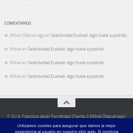
COMENTARIOS
Mitxel Olabuenaga
en
Selectividad Euskadi: algo huele a podrido
Mitxel
en
Selectividad Euskadi: algo huele a podrido
Mitxel
en
Selectividad Euskadi: algo huele a podrido
Mitxel
en
Selectividad Euskadi: algo huele a podrido
© 2018,
Francisco Javier Fernández Chento
&
Mitxel Olabuénaga
|
Zona privada
Utilizamos cookies para asegurar que damos la mejor
Esta web es una iniciativa privada de sus autores y no está relacionada con
experiencia al usuario en nuestro sitio web. Si continúa