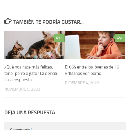
TAMBIÉN TE PODRÍA GUSTAR...
1
0
¿Qué nos hace más felices,
El 66% entre los jóvenes de 16
tener perro o gato? La ciencia
y 18 años ven porno.
da la respuesta
DICIEMBRE 4, 2022
NOVIEMBRE 5, 2023
DEJA UNA RESPUESTA
Comentario
*