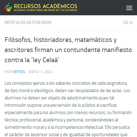
Saltar al contenido
ARTÍCULOS DESTACADOS
0
Filósofos, historiadores, matemáticos y
escritores firman un contundente manifiesto
contra la ‘ley Celaá’
POR
MITXEL
·
MAYO 1, 2022
Los conceptos ajenos a los saberes concretos de cada asignatura,
de tipo moral o ideológico, deben ser desplazados de las aulas. Los
alumnos no deben ser objeto de adoctrinamiento pues tal
intromisión supone una perversión de lo público al sacrificar,
especialmente para los alumnos con menos recursos, su formación
técnica, profesional, académica y personal, condenándoles al
sometimiento moral y a la incompetencia intelectual. Ello perjudica
el carácter de ascensor social y de igualdad de oportunidades que