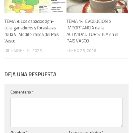
TEMA 9: Los espacios agrí­
TEMA 14: EVOLUCIÓN e
cola-ganaderos y forestales
IMPORTANCIA de la
de la V. Mediterránea del Paí­s
ACTIVIDAD TURíSTICA en el
Vasco
PAíS VASCO
DICIEMBRE 14, 2025
ENERO 25, 2026
DEJA UNA RESPUESTA
Comentario
*
Nombre
*
Correo electrónico
*