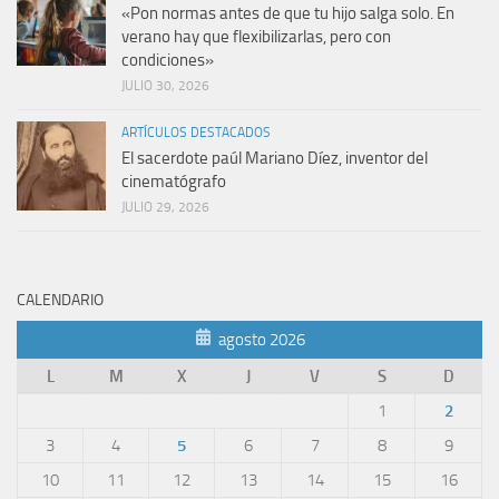
«Pon normas antes de que tu hijo salga solo. En
verano hay que flexibilizarlas, pero con
condiciones»
JULIO 30, 2026
ARTÍCULOS DESTACADOS
El sacerdote paúl Mariano Díez, inventor del
cinematógrafo
JULIO 29, 2026
CALENDARIO
agosto 2026
L
M
X
J
V
S
D
1
2
3
4
5
6
7
8
9
10
11
12
13
14
15
16