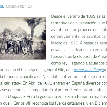
XEL
·
NOVIEMBRE 1, 2011
Desde el verano de 1869 se asis
tentativas de sublevación, que 
aventurerismo provocó que Ca
definitivamente los asuntos carl
Marzo de 1870. A pesar de est
erradas, el carlismo va a encon
fuerzas tras la elección de Am
como rey, llegando a acuerdos p
anos con el fin, según el general Elí­o, de «
armar la bullanga
«
la tendencia pací­fica de Nocedal –enfrentamiento latente ent
s’ carlistas-. En Abril de 1872 entran en España diversos co
as desde Francia acompañando al pretendiente, alzamiento qu
e de
Oroquieta
. Pero la guerra no empieza a tomar forma hast
n que «˜Carlos VII’ reconoce los fueros catalanes, y en Diciem