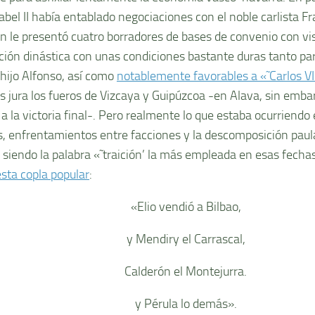
bel II habí­a entablado negociaciones con el noble carlista Fr
ien le presentó cuatro borradores de bases de convenio con vi
ción dinástica con unas condiciones bastante duras tanto pa
hijo Alfonso, así­ como
notablemente favorables a «˜Carlos VI
os jura los fueros de Vizcaya y Guipúzcoa -en Alava, sin embar
 a la victoria final-. Pero realmente lo que estaba ocurriendo
, enfrentamientos entre facciones y la descomposición paulat
a, siendo la palabra «˜traición’ la más empleada en esas fecha
esta copla popular
:
«Elio vendió a Bilbao,
y Mendiry el Carrascal,
Calderón el Montejurra.
y Pérula lo demás».