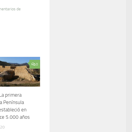
mentarios de
0
La primera
la Península
estableció en
ace 5.000 años
020