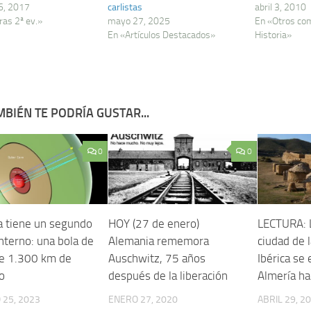
6, 2017
carlistas
abril 3, 2010
ras 2ª ev.»
mayo 27, 2025
En «Otros co
En «Artículos Destacados»
Historia»
BIÉN TE PODRÍA GUSTAR...
0
0
ra tiene un segundo
HOY (27 de enero)
LECTURA: 
nterno: una bola de
Alemania rememora
ciudad de 
de 1.300 km de
Auschwitz, 75 años
Ibérica se 
o
después de la liberación
Almería h
25, 2023
ENERO 27, 2020
ABRIL 29, 2