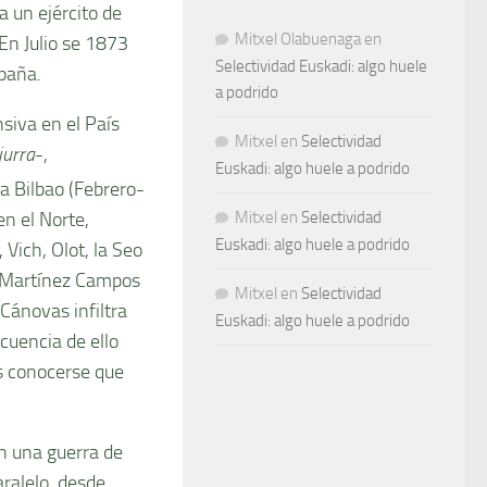
 un ejército de
Mitxel Olabuenaga
en
En Julio se 1873
Selectividad Euskadi: algo huele
paña.
a podrido
iva en el Paí­s
Mitxel
en
Selectividad
urra
-,
Euskadi: algo huele a podrido
 a Bilbao (Febrero-
en el Norte,
Mitxel
en
Selectividad
Euskadi: algo huele a podrido
Vich, Olot, la Seo
 Martí­nez Campos
Mitxel
en
Selectividad
Cánovas infiltra
Euskadi: algo huele a podrido
cuencia de ello
s conocerse que
n una guerra de
ralelo, desde