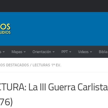
s
Mapas
Orientación
PPT
Videos
Biblia
LOS DESTACADOS
/
LECTURAS 1ª EV.
TURA: La III Guerra Carlist
76)