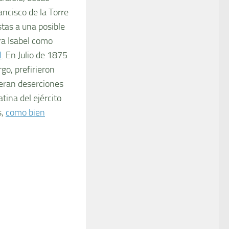
ancisco de la Torre
stas a una posible
ra Isabel como
I
. En Julio de 1875
go, prefirieron
 eran deserciones
ina del ejército
s,
como bien