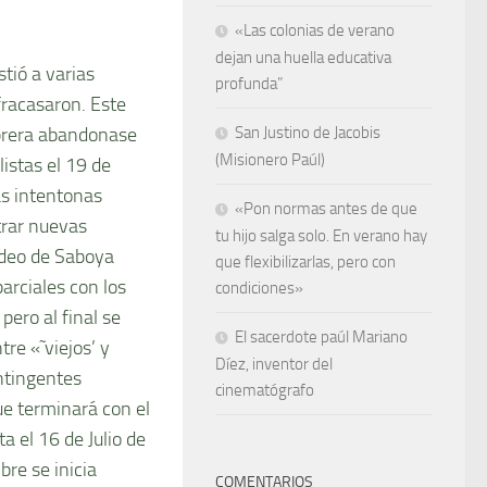
«Las colonias de verano
dejan una huella educativa
tió a varias
profunda”
fracasaron. Este
brera abandonase
San Justino de Jacobis
(Misionero Paúl)
istas el 19 de
as intentonas
«Pon normas antes de que
trar nuevas
tu hijo salga solo. En verano hay
adeo de Saboya
que flexibilizarlas, pero con
arciales con los
condiciones»
, pero al final se
El sacerdote paúl Mariano
re «˜viejos’ y
Díez, inventor del
ntingentes
cinematógrafo
e terminará con el
a el 16 de Julio de
bre se inicia
COMENTARIOS