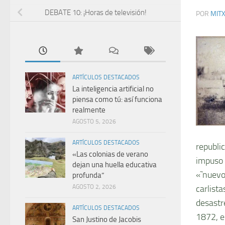
DEBATE 10: ¡Horas de televisión!
POR
MIT
ARTÍCULOS DESTACADOS
La inteligencia artificial no
piensa como tú: así funciona
realmente
AGOSTO 5, 2026
ARTÍCULOS DESTACADOS
republic
«Las colonias de verano
impuso 
dejan una huella educativa
«˜nuevo
profunda”
AGOSTO 2, 2026
carlist
desastr
ARTÍCULOS DESTACADOS
1872, e
San Justino de Jacobis