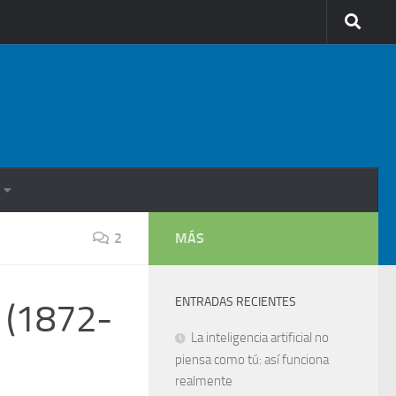
2
MÁS
ENTRADAS RECIENTES
a (1872-
La inteligencia artificial no
piensa como tú: así funciona
realmente