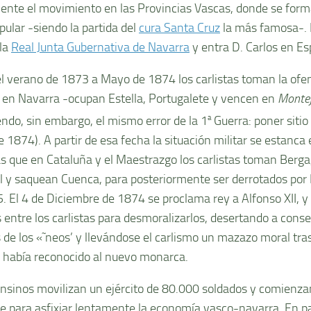
mente el movimiento en las Provincias Vascas, donde se forma
pular -siendo la partida del
cura Santa Cruz
la más famosa-. 
 la
Real Junta Gubernativa de Navarra
y entra D. Carlos en Es
l verano de 1873 a Mayo de 1874 los carlistas toman la ofens
 en Navarra -ocupan Estella, Portugalete y vencen en
Montej
ndo, sin embargo, el mismo error de la 1
a
Guerra: poner sitio
 1874). A partir de esa fecha la situación militar se estanca 
s que en Cataluña y el Maestrazgo los carlistas toman Berga, 
l y saquean Cuenca, para posteriormente ser derrotados por
. El 4 de Diciembre de 1874 se proclama rey a Alfonso XII, y 
 entre los carlistas para desmoralizarlos, desertando a conse
de los «˜neos’ y llevándose el carlismo un mazazo moral tra
 habí­a reconocido al nuevo monarca.
onsinos movilizan un ejército de 80.000 soldados y comienza
e para asfixiar lentamente la economí­a vasco-navarra. En pa