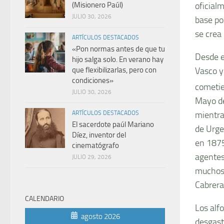
(Misionero Paúl)
oficial
JULIO 30, 2026
base po
se crea
ARTÍCULOS DESTACADOS
«Pon normas antes de que tu
Desde e
hijo salga solo. En verano hay
que flexibilizarlas, pero con
Vasco y
condiciones»
cometie
JULIO 30, 2026
Mayo de
ARTÍCULOS DESTACADOS
mientra
El sacerdote paúl Mariano
de Urge
Díez, inventor del
en 1875
cinematógrafo
agentes
JULIO 29, 2026
muchos 
Cabrera
CALENDARIO
Los alf
agosto 2026
desgast