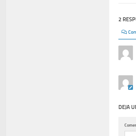
2 RES
Com
DEJA 
Comen