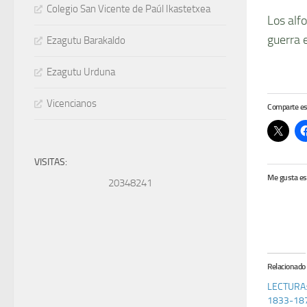
Colegio San Vicente de Paúl Ikastetxea
Los alf
guerra e
Ezagutu Barakaldo
Ezagutu Urduna
Vicencianos
Comparte es
VISITAS:
Me gusta es
20348241
Relacionado
LECTURA: 
1833-18