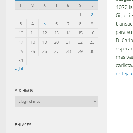
L
M
X
J
V
S
D
1872 Isa
1
2
Gil, qu
transac
3
4
5
6
7
8
9
para su 
10
11
12
13
14
15
16
D. Carl
17
18
19
20
21
22
23
esperar
24
25
26
27
28
29
30
masivas
31
carlist
« Jul
refleja 
ARCHIVOS
Archivos
ENLACES