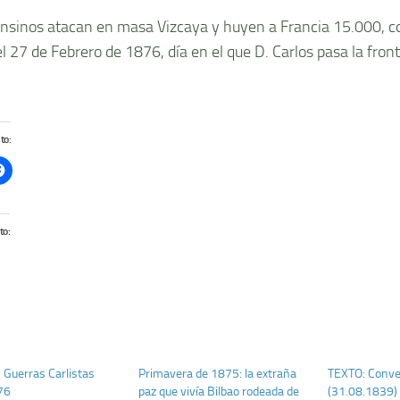
onsinos atacan en masa Vizcaya y huyen a Francia 15.000, c
l 27 de Febrero de 1876, dí­a en el que D. Carlos pasa la front
to:
to:
Guerras Carlistas
Primavera de 1875: la extraña
TEXTO: Conve
76
paz que vivía Bilbao rodeada de
(31.08.1839)