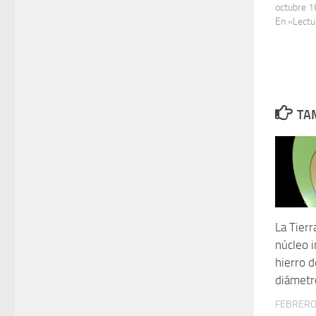
octubre 1
En «Lectu
TAM
La Tier
núcleo i
hierro 
diámetr
FEBRERO 