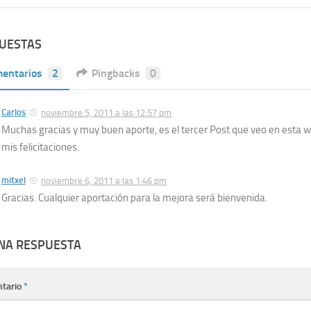
PUESTAS
entarios
2
Pingbacks
0
Carlos
noviembre 5, 2011 a las 12:57 pm
Muchas gracias y muy buen aporte, es el tercer Post que veo en esta w
mis felicitaciones.
mitxel
noviembre 6, 2011 a las 1:46 pm
Gracias. Cualquier aportación para la mejora será bienvenida.
UNA RESPUESTA
tario
*