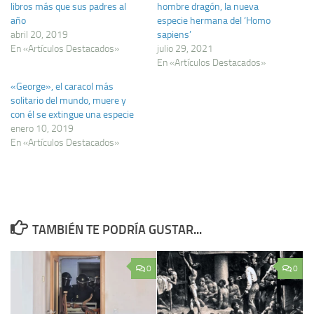
libros más que sus padres al
hombre dragón, la nueva
año
especie hermana del ‘Homo
abril 20, 2019
sapiens’
En «Artículos Destacados»
julio 29, 2021
En «Artículos Destacados»
«George», el caracol más
solitario del mundo, muere y
con él se extingue una especie
enero 10, 2019
En «Artículos Destacados»
TAMBIÉN TE PODRÍA GUSTAR...
0
0