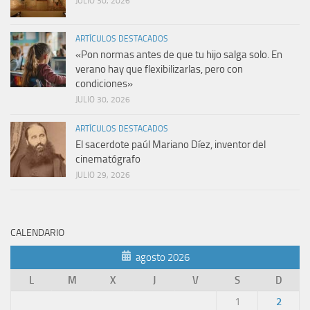
JULIO 30, 2026
ARTÍCULOS DESTACADOS
«Pon normas antes de que tu hijo salga solo. En
verano hay que flexibilizarlas, pero con
condiciones»
JULIO 30, 2026
ARTÍCULOS DESTACADOS
El sacerdote paúl Mariano Díez, inventor del
cinematógrafo
JULIO 29, 2026
CALENDARIO
agosto 2026
L
M
X
J
V
S
D
1
2