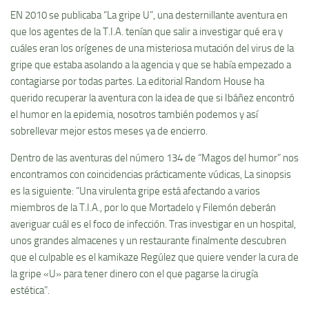
EN 2010 se publicaba “La gripe U”, una desternillante aventura en
que los agentes de la T.I.A. tenían que salir a investigar qué era y
cuáles eran los orígenes de una misteriosa mutación del virus de la
gripe que estaba asolando a la agencia y que se había empezado a
contagiarse por todas partes. La editorial Random House ha
querido recuperar la aventura con la idea de que si Ibáñez encontró
el humor en la epidemia, nosotros también podemos y así
sobrellevar mejor estos meses ya de encierro.
Dentro de las aventuras del número 134 de “Magos del humor” nos
encontramos con coincidencias prácticamente vúdicas, La sinopsis
es la siguiente: “Una virulenta gripe está afectando a varios
miembros de la T.I.A., por lo que Mortadelo y Filemón deberán
averiguar cuál es el foco de infección. Tras investigar en un hospital,
unos grandes almacenes y un restaurante finalmente descubren
que el culpable es el kamikaze Regúlez que quiere vender la cura de
la gripe «U» para tener dinero con el que pagarse la cirugía
estética”.