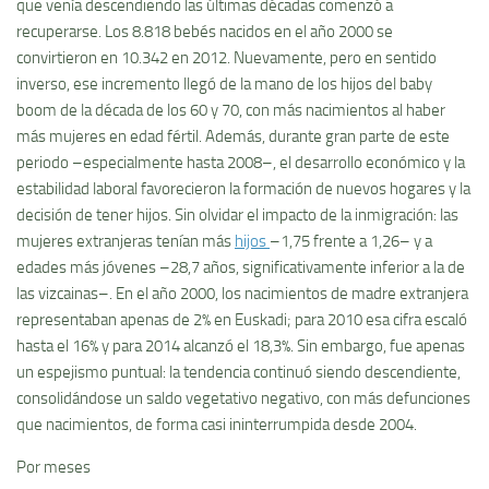
que venía descendiendo las últimas décadas comenzó a
recuperarse. Los 8.818 bebés nacidos en el año 2000 se
convirtieron en 10.342 en 2012. Nuevamente, pero en sentido
inverso, ese incremento llegó de la mano de los hijos del baby
boom de la década de los 60 y 70, con más nacimientos al haber
más mujeres en edad fértil. Además, durante gran parte de este
periodo –especialmente hasta 2008–, el desarrollo económico y la
estabilidad laboral favorecieron la formación de nuevos hogares y la
decisión de tener hijos. Sin olvidar el impacto de la inmigración: las
mujeres extranjeras tenían más
hijos
–1,75 frente a 1,26– y a
edades más jóvenes –28,7 años, significativamente inferior a la de
las vizcainas–. En el año 2000, los nacimientos de madre extranjera
representaban apenas de 2% en Euskadi; para 2010 esa cifra escaló
hasta el 16% y para 2014 alcanzó el 18,3%. Sin embargo, fue apenas
un espejismo puntual: la tendencia continuó siendo descendiente,
consolidándose un saldo vegetativo negativo, con más defunciones
que nacimientos, de forma casi ininterrumpida desde 2004.
Por meses