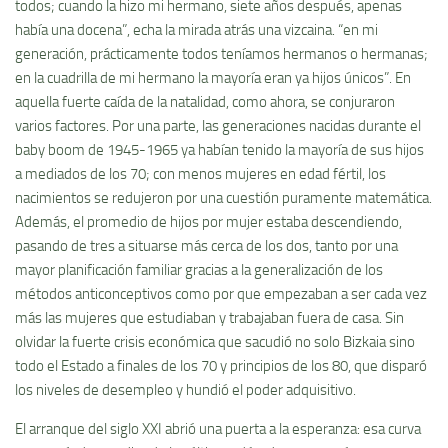
todos; cuando la hizo mi hermano, siete años después, apenas
había una docena”, echa la mirada atrás una vizcaina. “en mi
generación, prácticamente todos teníamos hermanos o hermanas;
en la cuadrilla de mi hermano la mayoría eran ya hijos únicos”. En
aquella fuerte caída de la natalidad, como ahora, se conjuraron
varios factores. Por una parte, las generaciones nacidas durante el
baby boom de 1945-1965 ya habían tenido la mayoría de sus hijos
a mediados de los 70; con menos mujeres en edad fértil, los
nacimientos se redujeron por una cuestión puramente matemática.
Además, el promedio de hijos por mujer estaba descendiendo,
pasando de tres a situarse más cerca de los dos, tanto por una
mayor planificación familiar gracias a la generalización de los
métodos anticonceptivos como por que empezaban a ser cada vez
más las mujeres que estudiaban y trabajaban fuera de casa. Sin
olvidar la fuerte crisis económica que sacudió no solo Bizkaia sino
todo el Estado a finales de los 70 y principios de los 80, que disparó
los niveles de desempleo y hundió el poder adquisitivo.
El arranque del siglo XXI abrió una puerta a la esperanza: esa curva