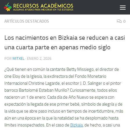
Saltar al contenido
ARTÍCULOS DESTACADOS
0
Los nacimientos en Bizkaia se reducen a casi
una cuarta parte en apenas medio siglo
POR
MITXEL
·
ENERO 2, 2026
¿Qué tienen en común la cantante Betty Missiego, el director de
cine Eloy de la Iglesia, la exdirectora del Fondo Monetario
Internacional Christine Lagarde, el escritor J. D. Salinger o el pintor
barroco Bartolomé Esteban Murillo? Curiosamente, todos ellos
nacieron un 1 de enero. Cada día de Año Nuevo se espera con
expectación la llegada de ese primer bebé, símbolo de alegría y de
la vida que se abre paso incluso en tiempos de incertidumbre, más
aún en una época en la que la natalidad se ha desplomado hasta
límites insospechados. En el caso de
Bizkaia
, de hecho, a casi una