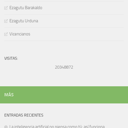
Ezagutu Barakaldo
Ezagutu Urduna
Vicencianos
VISITAS:
20348872
MÁS
ENTRADAS RECIENTES
La inteligencia artificial no piensa como tú: así funciona