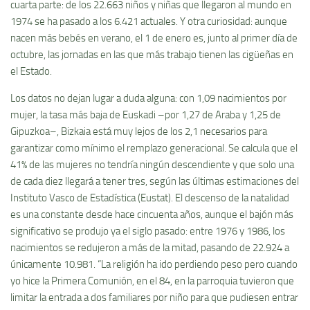
cuarta parte: de los 22.663 niños y niñas que llegaron al mundo en
1974 se ha pasado a los 6.421 actuales. Y otra curiosidad: aunque
nacen más bebés en verano, el 1 de enero es, junto al primer día de
octubre, las jornadas en las que más trabajo tienen las cigüeñas en
el Estado.
Los datos no dejan lugar a duda alguna: con 1,09 nacimientos por
mujer, la tasa más baja de Euskadi –por 1,27 de Araba y 1,25 de
Gipuzkoa–, Bizkaia está muy lejos de los 2,1 necesarios para
garantizar como mínimo el remplazo generacional. Se calcula que el
41% de las mujeres no tendría ningún descendiente y que solo una
de cada diez llegará a tener tres, según las últimas estimaciones del
Instituto Vasco de Estadística (Eustat). El descenso de la natalidad
es una constante desde hace cincuenta años, aunque el bajón más
significativo se produjo ya el siglo pasado: entre 1976 y 1986, los
nacimientos se redujeron a más de la mitad, pasando de 22.924 a
únicamente 10.981. “La religión ha ido perdiendo peso pero cuando
yo hice la Primera Comunión, en el 84, en la parroquia tuvieron que
limitar la entrada a dos familiares por niño para que pudiesen entrar