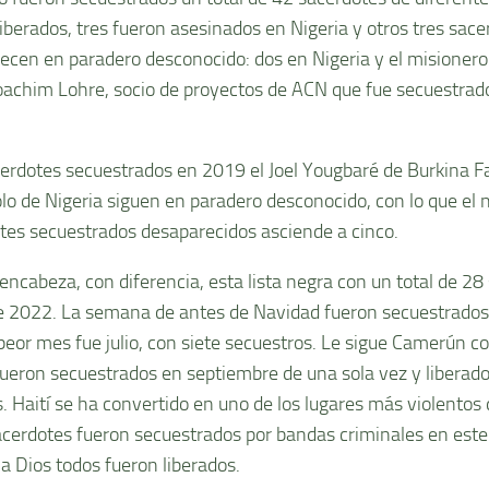
liberados, tres fueron asesinados en Nigeria y otros tres sace
cen en paradero desconocido: dos en Nigeria y el misioner
achim Lohre, socio de proyectos de ACN que fue secuestra
erdotes secuestrados en 2019 el Joel Yougbaré de Burkina F
o de Nigeria siguen en paradero desconocido, con lo que el 
tes secuestrados desaparecidos asciende a cinco.
 encabeza, con diferencia, esta lista negra con un total de 28
e 2022. La semana de antes de Navidad fueron secuestrados 
peor mes fue julio, con siete secuestros. Le sigue Camerún con
fueron secuestrados en septiembre de una sola vez y libera
. Haití se ha convertido en uno de los lugares más violentos
acerdotes fueron secuestrados por bandas criminales en este
 a Dios todos fueron liberados.