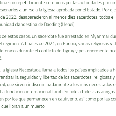
tina son repetidamente detenidos por las autoridades por un
sionarlos a unirse a la Iglesia aprobada por el Estado. Por e
de 2022, desaparecieron al menos diez sacerdotes, todos el
munidad clandestina de Baoding (Hebei).
de estos casos, un sacerdote fue arrestado en Myanmar dur
l régimen. A finales de 2021, en Etiopía, varias religiosas y 
detenidos durante el conflicto de Tigray y posteriormente pue
2.
la Iglesia Necesitada llama a todos los países implicados a h
rantizar la seguridad y libertad de los sacerdotes, religiosas
oral, que sirven indiscriminadamente a los más necesitados e
. La fundación internacional también pide a todos sus amigos
en por los que permanecen en cautiverio, así como por las c
s que lloran a un muerto.