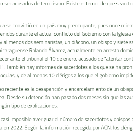
an ser acusados de terrorismo. Existe el temor de que sean t
ua se convirtió en un país muy preocupante, pues once miem
enidos durante el actual conflicto del Gobierno con la Iglesia 
ay al menos dos seminaristas, un diácono, un obispo y siete s
nicaragüense Rolando Álvarez, actualmente en arresto domici
cer ante el tribunal el 10 de enero, acusado de “atentar cont
l”. También hay informes de sacerdotes a los que se ha pro
oquias, y de al menos 10 clérigos a los que el gobierno impide
so reciente es la desaparición y encarcelamiento de un obisp
rea. Desde su detención han pasado dos meses sin que las a
ngún tipo de explicaciones.
 casi imposible averiguar el número de sacerdotes y obispos 
a en 2022. Según la información recogida por ACN, los clérigo