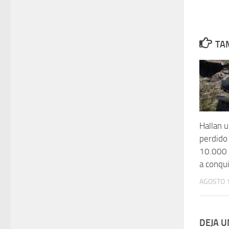
TAM
Hallan 
perdido
10.000 
a conqui
AGOSTO 1
DEJA 