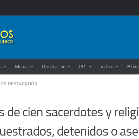
s
Mapas
Orientación
PPT
Videos
Biblia
LOS DESTACADOS
 de cien sacerdotes y relig
uestrados, detenidos o as