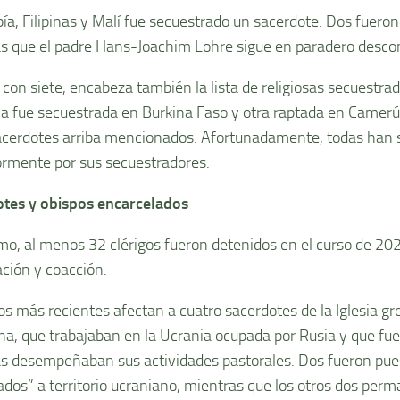
ía, Filipinas y Malí fue secuestrado un sacerdote. Dos fueron
s que el padre Hans-Joachim Lohre sigue en paradero desco
, con siete, encabeza también la lista de religiosas secuestr
 fue secuestrada en Burkina Faso y otra raptada en Camerún
acerdotes arriba mencionados. Afortunadamente, todas han s
ormente por sus secuestradores.
tes y obispos encarcelados
imo, al menos 32 clérigos fueron detenidos en el curso de 20
ación y coacción.
os más recientes afectan a cuatro sacerdotes de la Iglesia gr
na, que trabajaban en la Ucrania ocupada por Rusia y que fu
s desempeñaban sus actividades pastorales. Dos fueron pues
ados” a territorio ucraniano, mientras que los otros dos per