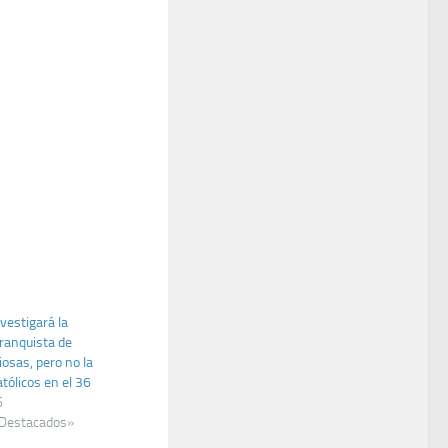
vestigará la
ranquista de
iosas, pero no la
tólicos en el 36
6
 Destacados»