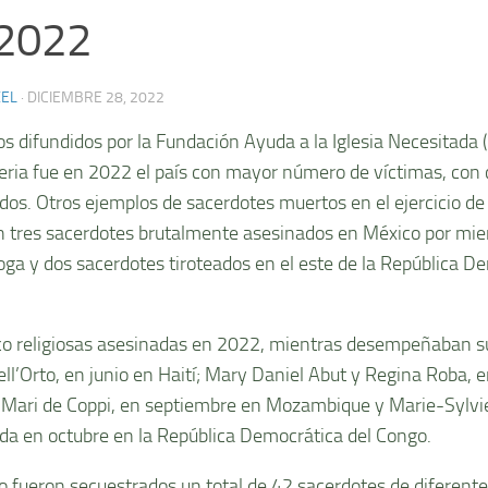
 2022
XEL
·
DICIEMBRE 28, 2022
os difundidos por la Fundación Ayuda a la Iglesia Necesitada
eria fue en 2022 el país con mayor número de víctimas, con 
dos. Otros ejemplos de sacerdotes muertos en el ejercicio de 
n tres sacerdotes brutalmente asesinados en México por mie
roga y dos sacerdotes tiroteados en el este de la República D
co religiosas asesinadas en 2022, mientras desempeñaban s
ell’Orto, en junio en Haití; Mary Daniel Abut y Regina Roba,
; Mari de Coppi, en septiembre en Mozambique y Marie-Sylvie
da en octubre en la República Democrática del Congo.
o fueron secuestrados un total de 42 sacerdotes de diferente