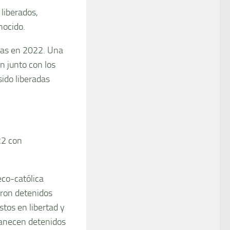
 liberados,
nocido.
adas en 2022. Una
 junto con los
ido liberadas
22 con
eco-católica
eron detenidos
tos en libertad y
manecen detenidos