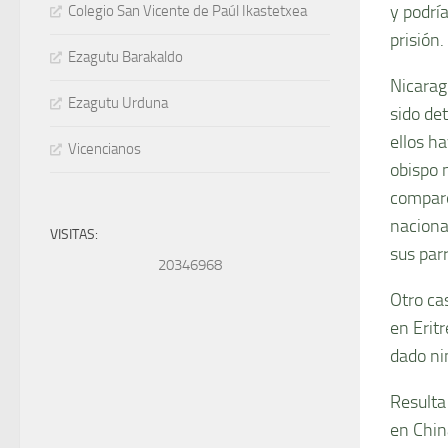
y podrí
Colegio San Vicente de Paúl Ikastetxea
prisión.
Ezagutu Barakaldo
Nicarag
Ezagutu Urduna
sido det
ellos h
Vicencianos
obispo 
compare
naciona
VISITAS:
sus parr
20346968
Otro ca
en Erit
dado ni
Resulta
en Chin