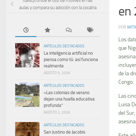
Italia prohíbe el uso de móviles en las
en
aulas y compara su adicción con la cocaína
POR
MIT
Los dat
ARTÍCULOS DESTACADOS
que Nig
La inteligencia artificial no
asesina
piensa como tú: así funciona
incluye
realmente
de la d
AGOSTO 5, 2026
Congo.
ARTÍCULOS DESTACADOS
«Las colonias de verano
Las cin
dejan una huella educativa
Luisa D
profunda”
del Sur
AGOSTO 2, 2026
asesina
ARTÍCULOS DESTACADOS
San Justino de Jacobis
Este añ