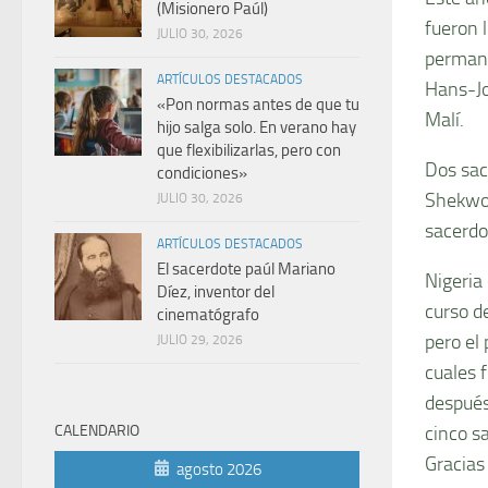
(Misionero Paúl)
fueron 
JULIO 30, 2026
permane
ARTÍCULOS DESTACADOS
Hans-Jo
«Pon normas antes de que tu
Malí.
hijo salga solo. En verano hay
que flexibilizarlas, pero con
Dos sac
condiciones»
Shekwol
JULIO 30, 2026
sacerdo
ARTÍCULOS DESTACADOS
El sacerdote paúl Mariano
Nigeria
Díez, inventor del
curso d
cinematógrafo
pero el 
JULIO 29, 2026
cuales 
después
cinco s
CALENDARIO
Gracias
agosto 2026