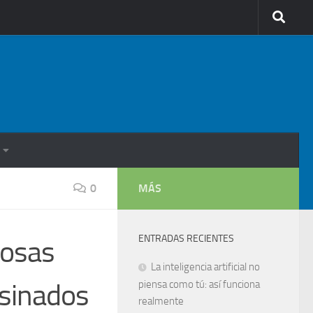
0
MÁS
ENTRADAS RECIENTES
iosas
La inteligencia artificial no
esinados
piensa como tú: así funciona
realmente