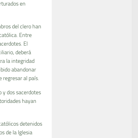
orturados en
bros del clero han
católica. Entre
acerdotes. El
liario, deberá
ra la integridad
hibido abandonar
 regresar al país.
o y dos sacerdotes
utoridades hayan
católicos detenidos
s de la Iglesia