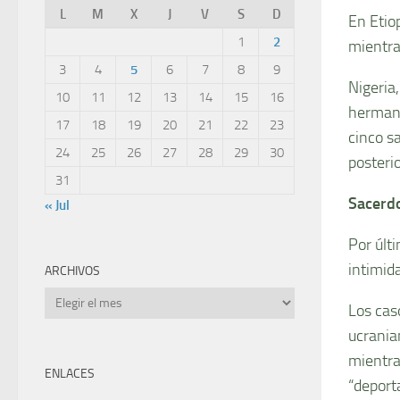
L
M
X
J
V
S
D
En Etiop
1
2
mientra
3
4
5
6
7
8
9
Nigeria
10
11
12
13
14
15
16
hermana
17
18
19
20
21
22
23
cinco s
24
25
26
27
28
29
30
posteri
31
Sacerdo
« Jul
Por últ
intimid
ARCHIVOS
Archivos
Los cas
ucrania
mientra
ENLACES
“deport