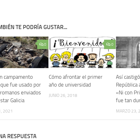
BIÉN TE PODRÍA GUSTAR...
0
0
un campamento
Cómo afrontar el primer
Así castig
 que fue usado por
año de universidad
República a
romanos enviados
«Ni con Pr
JUNIO 26, 2018
star Galicia
fue tan du
, 2021
MARZO 23, 
UNA RESPUESTA