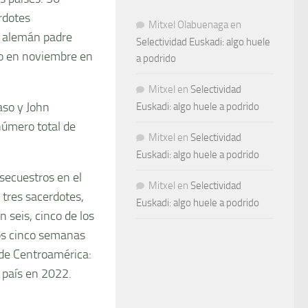
rdotes
Mitxel Olabuenaga
en
o alemán padre
Selectividad Euskadi: algo huele
do en noviembre en
a podrido
Mitxel
en
Selectividad
aso y John
Euskadi: algo huele a podrido
número total de
Mitxel
en
Selectividad
Euskadi: algo huele a podrido
 secuestros en el
Mitxel
en
Selectividad
tres sacerdotes,
Euskadi: algo huele a podrido
 seis, cinco de los
dos cinco semanas
 de Centroamérica:
 país en 2022.