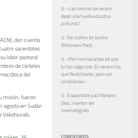
«Las colonias de verano
dejan una huella educativa
profunda”
San Justino de Jacobis
 (ACN), dan cuenta
(Misionero Paúl)
cuatro sacerdotes
su labor pastoral
«Pon normas antes de que
mbros de cárteles
tu hijo salga solo. En verano hay
emocrática del
que flexibilizarlas, pero con
condiciones»
El sacerdote paúl Mariano
u misión, fueron
Díez, inventor del
 en agosto en Sudán
cinematógrafo
 Vakatsuraki,
s países: 36
COMENTARIOS