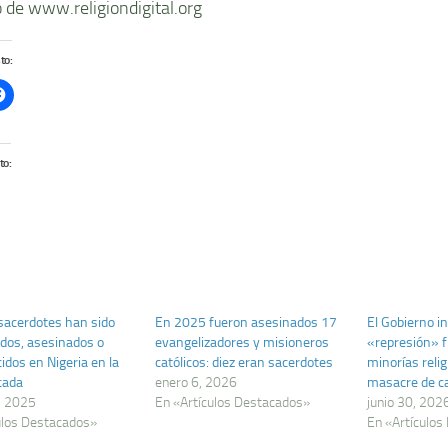
de www.religiondigital.org
to:
to:
sacerdotes han sido
En 2025 fueron asesinados 17
El Gobierno in
dos, asesinados o
evangelizadores y misioneros
«represión» f
idos en Nigeria en la
católicos: diez eran sacerdotes
minorías relig
cada
enero 6, 2026
masacre de ca
, 2025
En «Artículos Destacados»
junio 30, 202
ulos Destacados»
En «Artículos