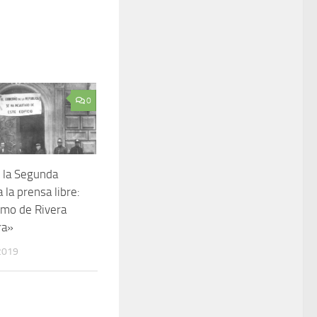
0
ó la Segunda
 la prensa libre:
imo de Rivera
ra»
2019