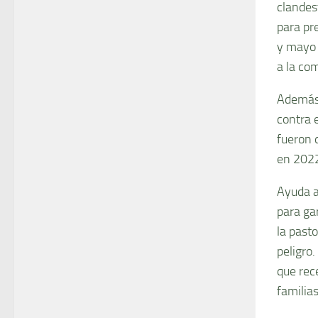
clandes
para pre
y mayo 
a la co
Además 
contra e
fueron 
en 202
Ayuda a 
para ga
la past
peligro
que rec
familia