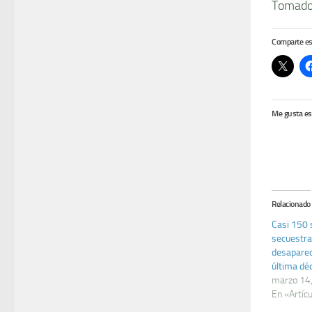
Tomado 
Comparte es
Me gusta es
Relacionado
Casi 150 
secuestra
desaparec
última dé
marzo 14
En «Artíc