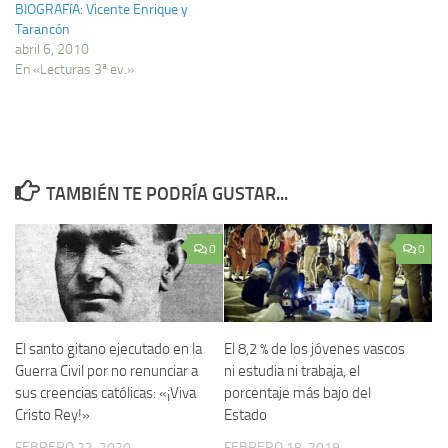
BIOGRAFíA: Vicente Enrique y
Tarancón
abril 6, 2010
En «Lecturas 3ª ev.»
TAMBIÉN TE PODRÍA GUSTAR...
0
0
El santo gitano ejecutado en la
El 8,2 % de los jóvenes vascos
Guerra Civil por no renunciar a
ni estudia ni trabaja, el
sus creencias católicas: «¡Viva
porcentaje más bajo del
Cristo Rey!»
Estado
FEBRERO 22, 2020
FEBRERO 18, 2019