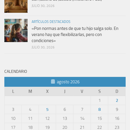
JULIO 30, 2026
ARTÍCULOS DESTACADOS
«Pon normas antes de que tu hijo salga solo. En
verano hay que flexibilizarlas, pero con
condiciones»
JULIO 30, 2026
CALENDARIO
agosto 2026
L
M
X
J
V
S
D
1
2
3
4
5
6
7
8
9
10
11
12
13
14
15
16
17
18
19
20
21
22
23