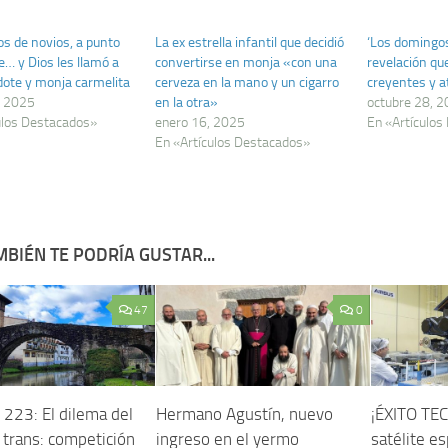
s de novios, a punto
La ex estrella infantil que decidió
‘Los domingos’
e… y Dios les llamó a
convertirse en monja «con una
revelación qu
dote y monja carmelita
cerveza en la mano y un cigarro
creyentes y a
, 2025
en la otra»
octubre 28, 
ulos Destacados»
enero 16, 2025
En «Artículos
En «Artículos Destacados»
BIÉN TE PODRÍA GUSTAR...
47
0
223: El dilema del
Hermano Agustín, nuevo
¡ÉXITO TE
 trans: competición
ingreso en el yermo
satélite e