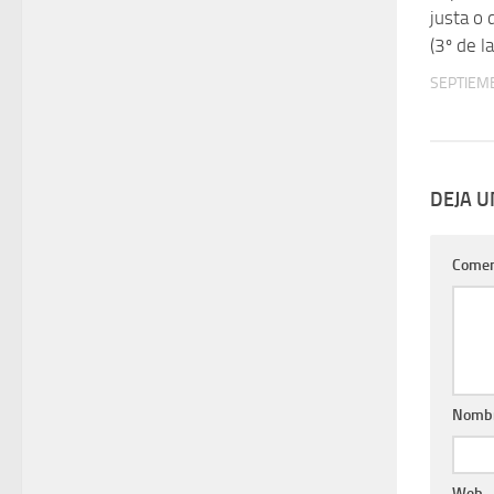
justa o
(3º de l
SEPTIEMB
DEJA 
Comen
Nomb
Web