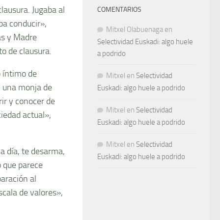
lausura. Jugaba al
COMENTARIOS
ba conducir»,
Mitxel Olabuenaga
en
as y Madre
Selectividad Euskadi: algo huele
o de clausura.
a podrido
 íntimo de
Mitxel
en
Selectividad
de una monja de
Euskadi: algo huele a podrido
rir y conocer de
Mitxel
en
Selectividad
iedad actual»,
Euskadi: algo huele a podrido
Mitxel
en
Selectividad
a día, te desarma,
Euskadi: algo huele a podrido
lo que parece
aración al
scala de valores»,