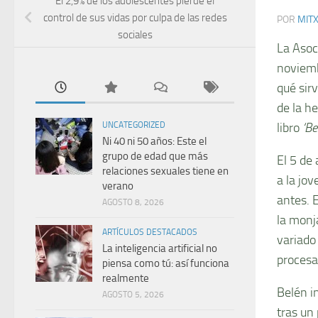
El 2,9% de los adolescentes pierde el
control de sus vidas por culpa de las redes
POR
MIT
sociales
La Asoc
noviemb
qué sir
de la h
libro
‘Be
UNCATEGORIZED
Ni 40 ni 50 años: Este el
grupo de edad que más
El 5 de
relaciones sexuales tiene en
a la jo
verano
antes. E
AGOSTO 8, 2026
la monj
ARTÍCULOS DESTACADOS
variado
La inteligencia artificial no
procesa,
piensa como tú: así funciona
realmente
Belén i
AGOSTO 5, 2026
tras un