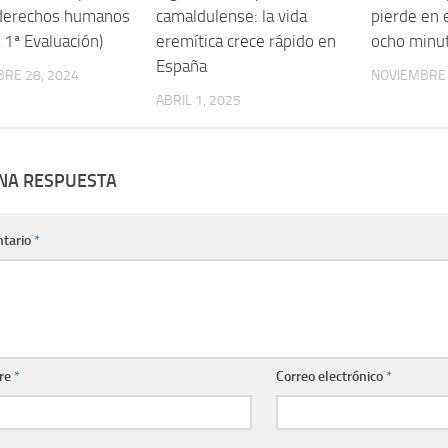
 derechos humanos
camaldulense: la vida
pierde en e
a 1ª Evaluación)
eremítica crece rápido en
ocho minu
España
RE 28, 2024
NOVIEMBRE 
ABRIL 1, 2025
UNA RESPUESTA
tario
*
re
*
Correo electrónico
*