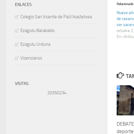
Relacionado
ENLACES
Nueve año
Colegio San Vicente de Paúl Ikastetxea
de casars
ser sacer
Ezagutu Barakaldo
octubre 2
En «Artíc
Ezagutu Urduna
Vicencianos
TAM
VISITAS:
20350234
DEBATE 
deporte