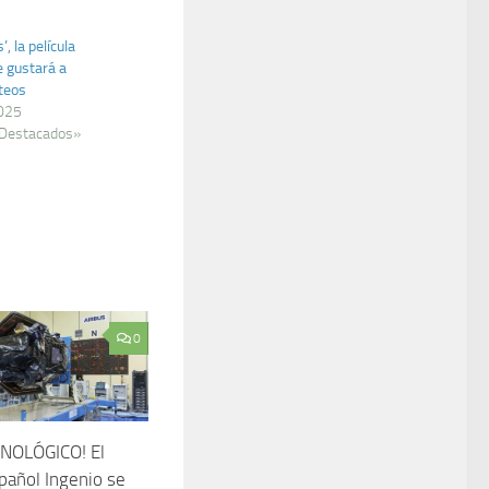
, la película
e gustará a
teos
2025
 Destacados»
0
CNOLÓGICO! El
spañol Ingenio se