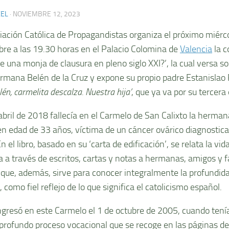
XEL
·
NOVIEMBRE 12, 2023
iación Católica de Propagandistas organiza el próximo miérc
re a las 19.30 horas en el Palacio Colomina de
Valencia
la c
ve una monja de clausura en pleno siglo XXI?’, la cual versa 
ermana Belén de la Cruz y expone su propio padre Estanislao 
lén, carmelita descalza. Nuestra hija’
, que ya va por su tercera 
 abril de 2018 fallecía en el Carmelo de San Calixto la herman
ven edad de 33 años, víctima de un cáncer ovárico diagnosti
n el libro, basado en su ‘carta de edificación’, se relata la vid
a a través de escritos, cartas y notas a hermanas, amigos y f
 que, además, sirve para conocer integralmente la profundida
 como fiel reflejo de lo que significa el catolicismo español.
ngresó en este Carmelo el 1 de octubre de 2005, cuando tenía
 profundo proceso vocacional que se recoge en las páginas de