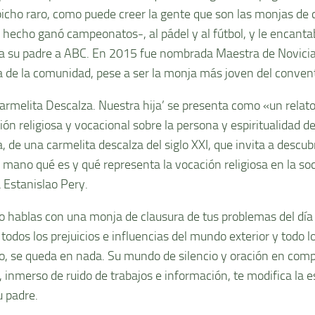
bicho raro, como puede creer la gente que son las monjas de c
e hecho ganó campeonatos-, al pádel y al fútbol, y le encanta
a su padre a ABC. En 2015 fue nombrada Maestra de Novici
a de la comunidad, pese a ser la monja más joven del convent
armelita Descalza. Nuestra hija’ se presenta como «un relato
ión religiosa y vocacional sobre la persona y espiritualidad 
, de una carmelita descalza del siglo XXI, que invita a descub
 mano qué es y qué representa la vocación religiosa en la soc
 Estanislao Pery.
 hablas con una monja de clausura de tus problemas del día 
 todos los prejuicios e influencias del mundo exterior y todo 
, se queda en nada. Su mundo de silencio y oración en comp
, inmerso de ruido de trabajos e información, te modifica la e
u padre.