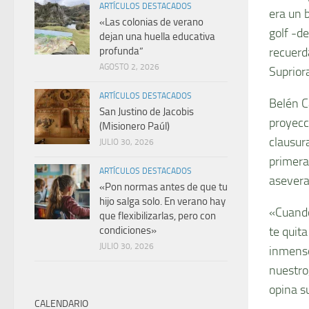
ARTÍCULOS DESTACADOS
era un 
«Las colonias de verano
golf -d
dejan una huella educativa
recuerd
profunda”
AGOSTO 2, 2026
Suprior
ARTÍCULOS DESTACADOS
Belén C
San Justino de Jacobis
proyecc
(Misionero Paúl)
clausura
JULIO 30, 2026
primera
ARTÍCULOS DESTACADOS
asevera
«Pon normas antes de que tu
hijo salga solo. En verano hay
«Cuando
que flexibilizarlas, pero con
te quita
condiciones»
JULIO 30, 2026
inmenso
nuestro
opina s
CALENDARIO