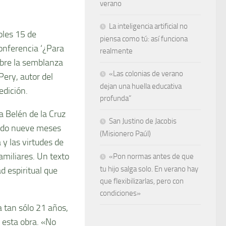
verano
La inteligencia artificial no
oles 15 de
piensa como tú: así funciona
onferencia ‘¿Para
realmente
sobre la semblanza
«Las colonias de verano
Pery, autor del
dejan una huella educativa
edición.
profunda”
a Belén de la Cruz
San Justino de Jacobis
cado nueve meses
(Misionero Paúl)
a y las virtudes de
amiliares. Un texto
«Pon normas antes de que
tu hijo salga solo. En verano hay
d espiritual que
que flexibilizarlas, pero con
condiciones»
 tan sólo 21 años,
 esta obra. «No