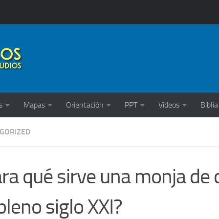
s
Mapas
Orientación
PPT
Videos
Biblia
GORIZED
ra qué sirve una monja de 
pleno siglo XXI?