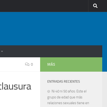
0
MÁS
ENTRADAS RECIENTES
clausura
Ni 40 ni 50 años: Este el
grupo de edad que más
relaciones sexuales tiene en