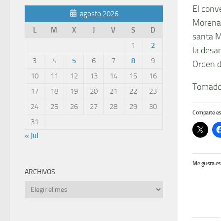
El conv
agosto 2026
Morena,
L
M
X
J
V
S
D
santa M
1
2
la desa
3
4
5
6
7
8
9
Orden d
10
11
12
13
14
15
16
Tomado
17
18
19
20
21
22
23
24
25
26
27
28
29
30
Comparte es
31
« Jul
Me gusta es
ARCHIVOS
Archivos