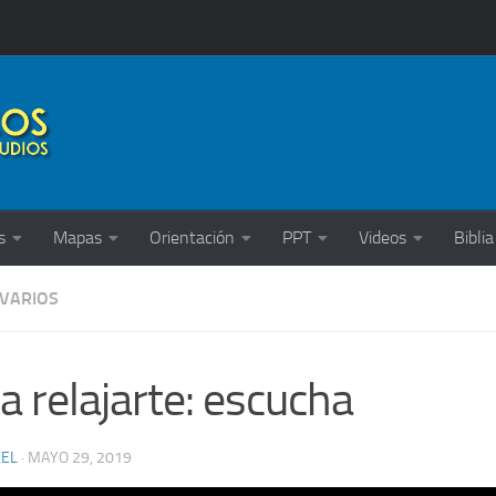
s
Mapas
Orientación
PPT
Videos
Biblia
 VARIOS
a relajarte: escucha
XEL
·
MAYO 29, 2019