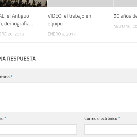
L: el Antiguo
VíDEO: el trabajo en
50 años de
, demografí­a…
equipo
MAYO 16, 2
RE 26, 2018
ENERO 8, 2017
UNA RESPUESTA
tario
*
re
*
Correo electrónico
*