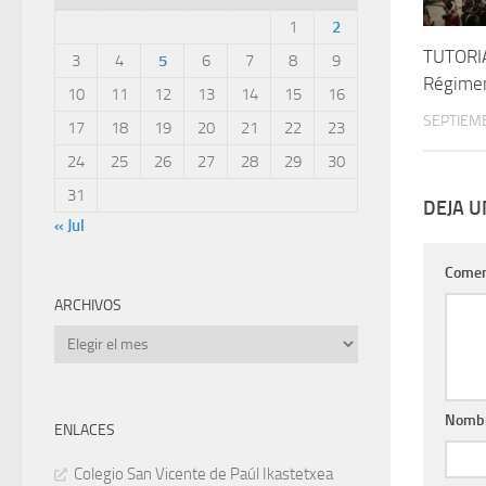
1
2
TUTORIA
3
4
5
6
7
8
9
Régimen
10
11
12
13
14
15
16
SEPTIEMB
17
18
19
20
21
22
23
24
25
26
27
28
29
30
31
DEJA 
« Jul
Comen
ARCHIVOS
Archivos
Nomb
ENLACES
Colegio San Vicente de Paúl Ikastetxea