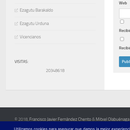
Web
Ezagutu Barakaldo
Ezagutu Urduna
Recibi
Vicencianos
Recibi
VISITAS:
20348618
© 2018,
Francisco Javier Fernández Chento
&
Mitxel Olabuénaga
Esta web es una iniciativa privada de sus autores y no está relacionada con inst
Utilizamos cookies para asegurar que damos la mejor experiencia