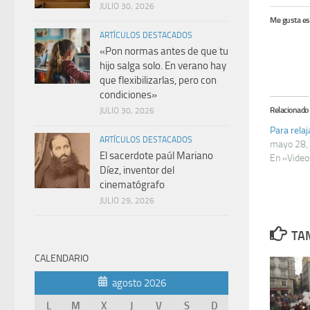
JULIO 30, 2026
Me gusta es
ARTÍCULOS DESTACADOS
«Pon normas antes de que tu
hijo salga solo. En verano hay
que flexibilizarlas, pero con
condiciones»
Relacionado
JULIO 30, 2026
Para relaj
ARTÍCULOS DESTACADOS
mayo 28,
El sacerdote paúl Mariano
En «Video
Díez, inventor del
cinematógrafo
JULIO 29, 2026
TAM
CALENDARIO
agosto 2026
L
M
X
J
V
S
D