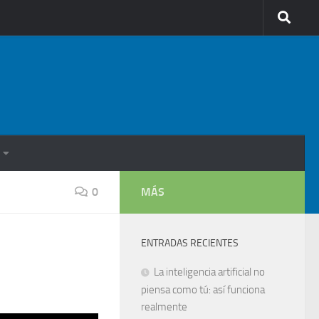
0
MÁS
ENTRADAS RECIENTES
La inteligencia artificial no
piensa como tú: así funciona
realmente