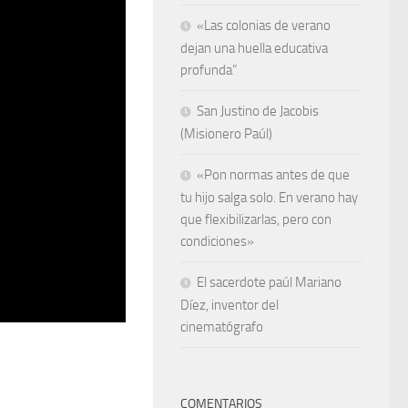
«Las colonias de verano
dejan una huella educativa
profunda”
San Justino de Jacobis
(Misionero Paúl)
«Pon normas antes de que
tu hijo salga solo. En verano hay
que flexibilizarlas, pero con
condiciones»
El sacerdote paúl Mariano
Díez, inventor del
cinematógrafo
COMENTARIOS