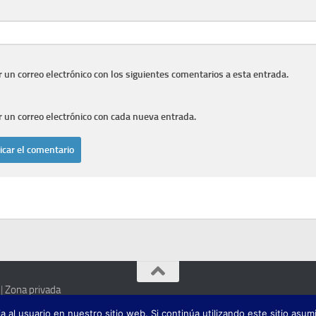
r un correo electrónico con los siguientes comentarios a esta entrada.
r un correo electrónico con cada nueva entrada.
|
Zona privada
itución pública o privada alguna.
 al usuario en nuestro sitio web. Si continúa utilizando este sitio as