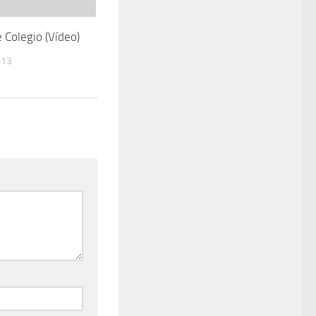
 Colegio (Ví­deo)
013