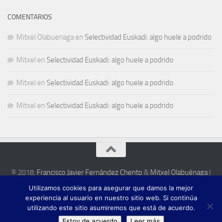
COMENTARIOS
Mitxel Olabuenaga
en
Selectividad Euskadi: algo huele a podrido
Mitxel
en
Selectividad Euskadi: algo huele a podrido
Mitxel
en
Selectividad Euskadi: algo huele a podrido
Mitxel
en
Selectividad Euskadi: algo huele a podrido
© 2018,
Francisco Javier Fernández Chento
&
Mitxel Olabuénaga
|
Zona privada
Utilizamos cookies para asegurar que damos la mejor
Esta web es una iniciativa privada de sus autores y no está relacionada con
experiencia al usuario en nuestro sitio web. Si continúa
institución pública o privada alguna.
utilizando este sitio asumiremos que está de acuerdo.
Estoy de acuerdo
Leer más