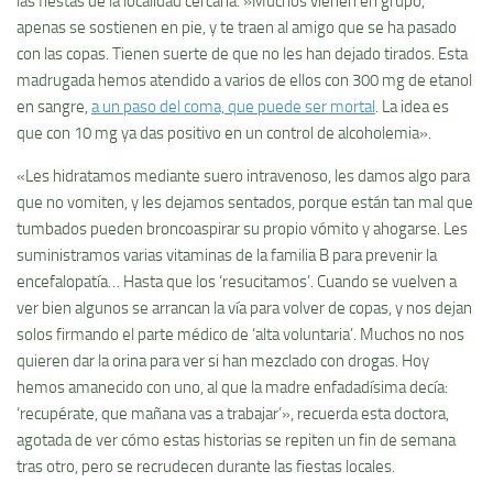
las fiestas de la localidad cercana. »Muchos vienen en grupo,
apenas se sostienen en pie, y te traen al amigo que se ha pasado
con las copas. Tienen suerte de que no les han dejado tirados. Esta
madrugada hemos atendido a varios de ellos con 300 mg de etanol
en sangre,
a un paso del coma, que puede ser mortal
. La idea es
que con 10 mg ya das positivo en un control de alcoholemia».
«Les hidratamos mediante suero intravenoso, les damos algo para
que no vomiten, y les dejamos sentados, porque están tan mal que
tumbados pueden broncoaspirar su propio vómito y ahogarse. Les
suministramos varias vitaminas de la familia B para prevenir la
encefalopatía… Hasta que los ‘resucitamos’. Cuando se vuelven a
ver bien algunos se arrancan la vía para volver de copas, y nos dejan
solos firmando el parte médico de ‘alta voluntaria’. Muchos no nos
quieren dar la orina para ver si han mezclado con drogas. Hoy
hemos amanecido con uno, al que la madre enfadadísima decía:
‘recupérate, que mañana vas a trabajar’», recuerda esta doctora,
agotada de ver cómo estas historias se repiten un fin de semana
tras otro, pero se recrudecen durante las fiestas locales.