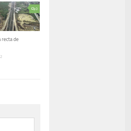
0
a recta de
22