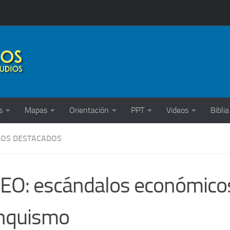
s
Mapas
Orientación
PPT
Videos
Biblia
LOS DESTACADOS
EO: escándalos económicos
nquismo