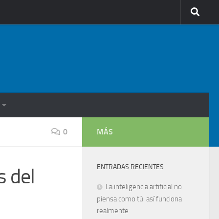
0
MÁS
ENTRADAS RECIENTES
 del
La inteligencia artificial no
piensa como tú: así funciona
realmente