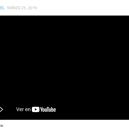
XEL
·
MARZO 25, 2019
to: