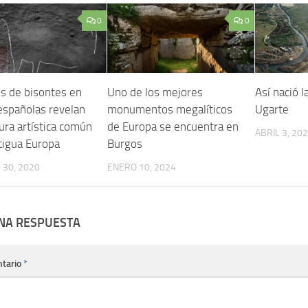
0
0
s de bisontes en
Uno de los mejores
Así nació l
españolas revelan
monumentos megalíticos
Ugarte
ura artística común
de Europa se encuentra en
ABRIL 3, 20
tigua Europa
Burgos
30, 2020
ENERO 10, 2024
UNA RESPUESTA
tario
*