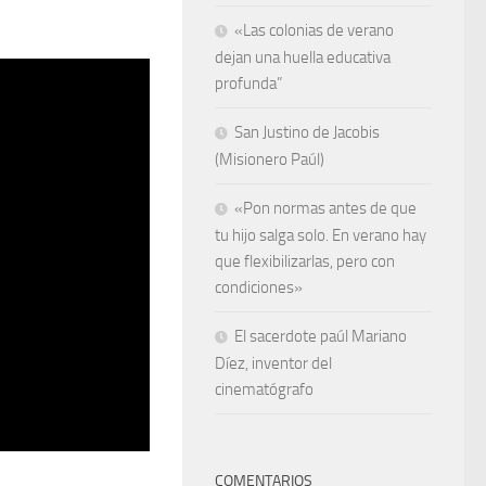
«Las colonias de verano
dejan una huella educativa
profunda”
San Justino de Jacobis
(Misionero Paúl)
«Pon normas antes de que
tu hijo salga solo. En verano hay
que flexibilizarlas, pero con
condiciones»
El sacerdote paúl Mariano
Díez, inventor del
cinematógrafo
COMENTARIOS