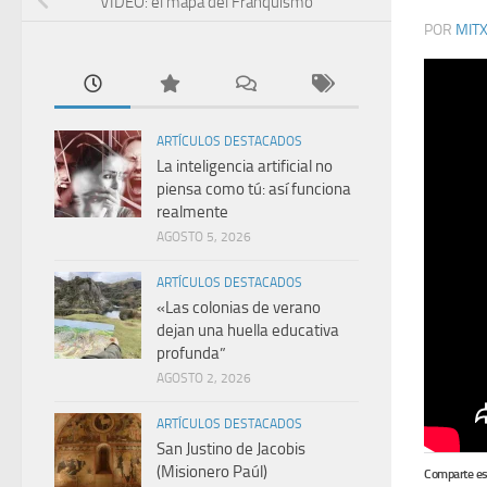
VÍDEO: el mapa del Franquismo
POR
MIT
ARTÍCULOS DESTACADOS
La inteligencia artificial no
piensa como tú: así funciona
realmente
AGOSTO 5, 2026
ARTÍCULOS DESTACADOS
«Las colonias de verano
dejan una huella educativa
profunda”
AGOSTO 2, 2026
ARTÍCULOS DESTACADOS
San Justino de Jacobis
(Misionero Paúl)
Comparte es