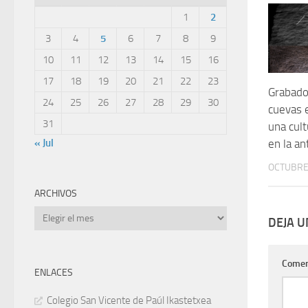
1
2
3
4
5
6
7
8
9
10
11
12
13
14
15
16
17
18
19
20
21
22
23
Grabado
24
25
26
27
28
29
30
cuevas 
31
una cult
« Jul
en la an
OCTUBRE 
ARCHIVOS
Archivos
DEJA 
Comen
ENLACES
Colegio San Vicente de Paúl Ikastetxea