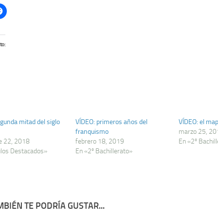
to:
gunda mitad del siglo
VÍDEO: primeros años del
VÍDEO: el ma
franquismo
marzo 25, 20
e 22, 2018
febrero 18, 2019
En «2º Bachil
ulos Destacados»
En «2º Bachillerato»
BIÉN TE PODRÍA GUSTAR...