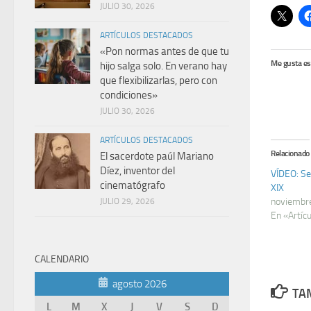
JULIO 30, 2026
ARTÍCULOS DESTACADOS
«Pon normas antes de que tu
Me gusta es
hijo salga solo. En verano hay
que flexibilizarlas, pero con
condiciones»
JULIO 30, 2026
ARTÍCULOS DESTACADOS
Relacionado
El sacerdote paúl Mariano
Díez, inventor del
VÍDEO: Se
cinematógrafo
XIX
noviembr
JULIO 29, 2026
En «Artíc
CALENDARIO
agosto 2026
TAM
L
M
X
J
V
S
D