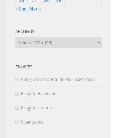
26
27
28
29
« Ene
Mar »
ARCHIVOS
Archivos
ENLACES
Colegio San Vicente de Paúl Ikastetxea
Ezagutu Barakaldo
Ezagutu Urduna
Vicencianos