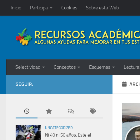
Inicio
Participa
Cookies
Sobre esta Web
Saltar al contenido
Selectividad
Conceptos
Esquemas
Lectura
SEGUIR:
ARCH
UNCATEGORIZED
Ni 40 ni 50 años: Este el