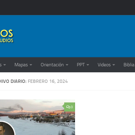
s
Mapas
Orientación
PPT
Videos
Biblia
IVO DIARIO:
FEBRERO 16, 2024
0