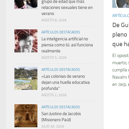
grupo de edad que más
relaciones sexuales tiene en
verano
ARTÍCUL
AGOSTO 8, 2026
De Gul
ARTÍCULOS DESTACADOS
pleno 
La inteligencia artificial no
que h
piensa como tú: así funciona
realmente
El oposi
AGOSTO 5, 2026
muerto, 
cumplía 
ARTÍCULOS DESTACADOS
«Las colonias de verano
Navalni 
dejan una huella educativa
en Jarp, e
profunda”
AGOSTO 2, 2026
ARTÍCULOS DESTACADOS
San Justino de Jacobis
(Misionero Paúl)
JULIO 30, 2026