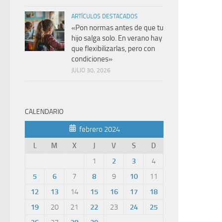
ARTÍCULOS DESTACADOS
«Pon normas antes de que tu
hijo salga solo. En verano hay
que flexibilizarlas, pero con
condiciones»
JULIO 30, 2026
CALENDARIO
febrero 2024
L
M
X
J
V
S
D
1
2
3
4
5
6
7
8
9
10
11
12
13
14
15
16
17
18
19
20
21
22
23
24
25