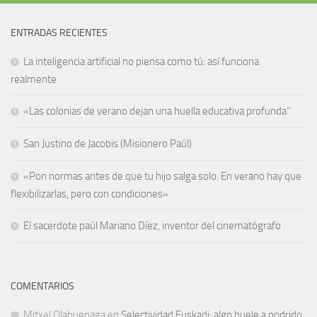
ENTRADAS RECIENTES
La inteligencia artificial no piensa como tú: así funciona
realmente
«Las colonias de verano dejan una huella educativa profunda”
San Justino de Jacobis (Misionero Paúl)
«Pon normas antes de que tu hijo salga solo. En verano hay que
flexibilizarlas, pero con condiciones»
El sacerdote paúl Mariano Díez, inventor del cinematógrafo
COMENTARIOS
Mitxel Olabuenaga
en
Selectividad Euskadi: algo huele a podrido