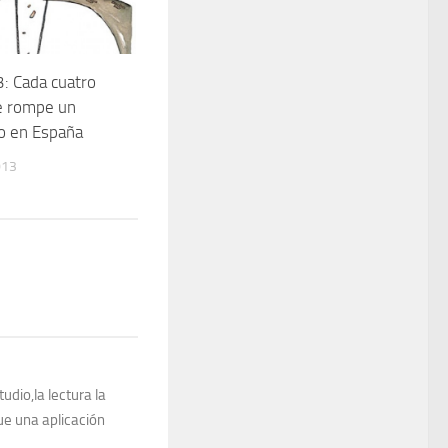
: Cada cuatro
e rompe un
o en España
013
dio,la lectura la
ue una aplicación