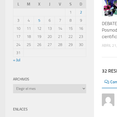
L
M
X
J
V
S
D
1
2
3
4
5
6
7
8
9
DEBATE
10
11
12
13
14
15
16
Posmod
cientifi
17
18
19
20
21
22
23
24
25
26
27
28
29
30
ABRIL 21
31
« Jul
32 RE
ARCHIVOS
Com
Archivos
ENLACES