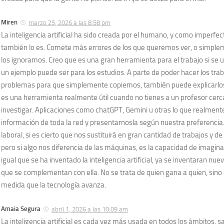
Miren
marzo 25, 2026 a las 8:58 pm
La inteligencia artificial ha sido creada por el humano, y como imperfe
también lo es. Comete más errores de los que queremos ver, o simple
los ignoramos. Creo que es una gran herramienta para el trabajo si s
un ejemplo puede ser para los estudios. A parte de poder hacer los trab
problemas para que simplemente copiemos, también puede explicarlos
es una herramienta realmente útil cuando no tienes a un profesor cerc
investigar. Aplicaciones como chatGPT, Gemini u otras lo que realment
información de toda la red y presentarnosla según nuestra preferencia.
laboral, si es cierto que nos sustituirá en gran cantidad de trabajos y de
pero si algo nos diferencia de las máquinas, es la capacidad de imaginac
igual que se ha inventado la inteligencia artificial, ya se inventaran n
que se complementan con ella. No se trata de quien gana a quien, sino 
medida que la tecnología avanza.
Amaia Segura
abril 1, 2026 a las 10:09 am
La inteligencia artificial es cada vez más usada en todos los ámbitos,