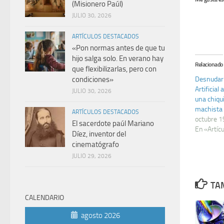
(Misionero Paúl)
JULIO 30, 2026
ARTÍCULOS DESTACADOS
«Pon normas antes de que tu
hijo salga solo. En verano hay
Relacionado
que flexibilizarlas, pero con
Desnudar 
condiciones»
Artificia
JULIO 30, 2026
una chiqui
machista
ARTÍCULOS DESTACADOS
octubre 1
El sacerdote paúl Mariano
En «Artíc
Díez, inventor del
cinematógrafo
JULIO 29, 2026
TAM
CALENDARIO
agosto 2026