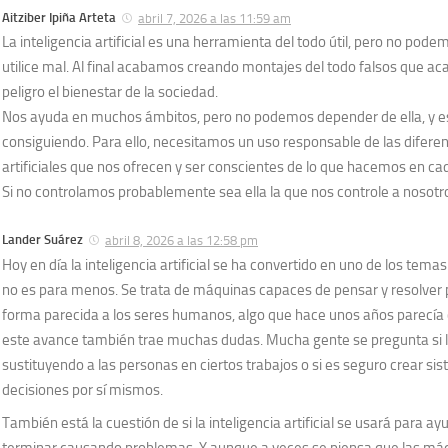
Aitziber Ipiña Arteta
abril 7, 2026 a las 11:59 am
La inteligencia artificial es una herramienta del todo útil, pero no pode
utilice mal. Al final acabamos creando montajes del todo falsos que a
peligro el bienestar de la sociedad.
Nos ayuda en muchos ámbitos, pero no podemos depender de ella, y e
consiguiendo. Para ello, necesitamos un uso responsable de las diferen
artificiales que nos ofrecen y ser conscientes de lo que hacemos en 
Si no controlamos probablemente sea ella la que nos controle a nosotr
Lander Suárez
abril 8, 2026 a las 12:58 pm
Hoy en día la inteligencia artificial se ha convertido en uno de los te
no es para menos. Se trata de máquinas capaces de pensar y resolver
forma parecida a los seres humanos, algo que hace unos años parecía c
este avance también trae muchas dudas. Mucha gente se pregunta si 
sustituyendo a las personas en ciertos trabajos o si es seguro crear s
decisiones por sí mismos.
También está la cuestión de si la inteligencia artificial se usará para ayu