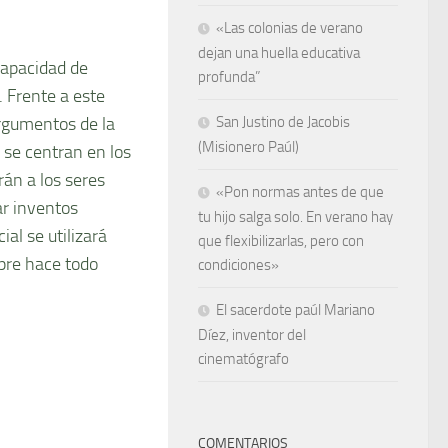
«Las colonias de verano
dejan una huella educativa
 capacidad de
profunda”
. Frente a este
argumentos de la
San Justino de Jacobis
(Misionero Paúl)
s se centran en los
án a los seres
«Pon normas antes de que
ar inventos
tu hijo salga solo. En verano hay
al se utilizará
que flexibilizarlas, pero con
pre hace todo
condiciones»
El sacerdote paúl Mariano
Díez, inventor del
cinematógrafo
COMENTARIOS