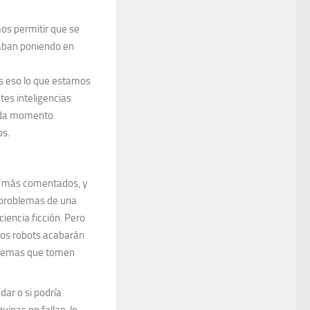
mos permitir que se
caban poniendo en
s eso lo que estamos
tes inteligencias
cada momento.
os.
mas más comentados, y
 problemas de una
iencia ficción. Pero
los robots acabarán
istemas que tomen
dar o si podría