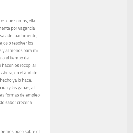
ctos que somos, ella
mente por vagancia
e usa adecuadamente,
ajos o resolver los
 y al menos para mí
a o el tiempo de
e hacen es recopilar
 Ahora, en el ámbito
 hecho ya lo hace,
ión y las ganas, al
uevas formas de empleo
de saber crecer a
 sabemos poco sobre el