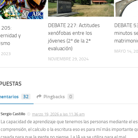
DEBATE 227: Actitudes
DEBATE 53
 205:
xenófobas entre los
minutos s
ernidad y
jóvenes (2º de la 2ª
matrimoni
cismo
evaluación)
MAYO 14, 2
, 2023
NOVIEMBRE 29, 2024
SPUESTAS
entarios
32
Pingbacks
0
Sergio Castillo
marzo 19, 2026 a las 11:36 am
La capacidad de aprendizaje que tenemos las personas mediante el estu
comprensión, el calculo o la escritura eso es para mí más importante q
creada para que la gente no piense. La IA ya se utiliza para el mal.