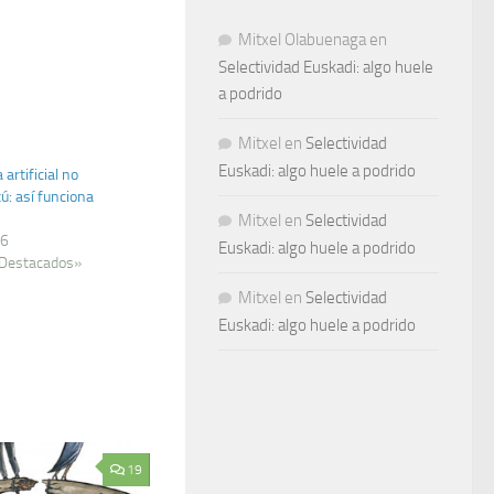
Mitxel Olabuenaga
en
Selectividad Euskadi: algo huele
a podrido
Mitxel
en
Selectividad
Euskadi: algo huele a podrido
 artificial no
ú: así funciona
Mitxel
en
Selectividad
26
Euskadi: algo huele a podrido
 Destacados»
Mitxel
en
Selectividad
Euskadi: algo huele a podrido
19