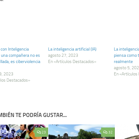
con Inteligencia
La inteligencia artificial (IA)
La inteligencia
l a una compañera no es
agosto 27, 2023
piensa como t
llada, es ciberviolencia
En «Artículos Destacados»
realmente
agosto 5, 20
9, 2023
En «Artículos
ulos Destacados»
BIÉN TE PODRÍA GUSTAR...
23
32