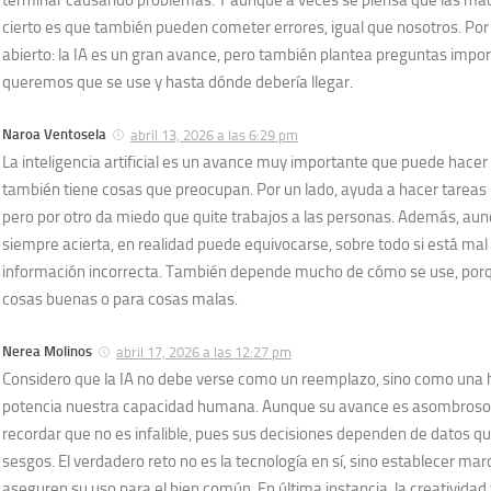
terminar causando problemas. Y aunque a veces se piensa que las máqu
cierto es que también pueden cometer errores, igual que nosotros. Por
abierto: la IA es un gran avance, pero también plantea preguntas imp
queremos que se use y hasta dónde debería llegar.
Naroa Ventosela
abril 13, 2026 a las 6:29 pm
La inteligencia artificial es un avance muy importante que puede hacer l
también tiene cosas que preocupan. Por un lado, ayuda a hacer tareas
pero por otro da miedo que quite trabajos a las personas. Además, au
siempre acierta, en realidad puede equivocarse, sobre todo si está mal
información incorrecta. También depende mucho de cómo se use, porq
cosas buenas o para cosas malas.
Nerea Molinos
abril 17, 2026 a las 12:27 pm
Considero que la IA no debe verse como un reemplazo, sino como una
potencia nuestra capacidad humana. Aunque su avance es asombroso
recordar que no es infalible, pues sus decisiones dependen de datos q
sesgos. El verdadero reto no es la tecnología en sí, sino establecer mar
aseguren su uso para el bien común. En última instancia, la creativida