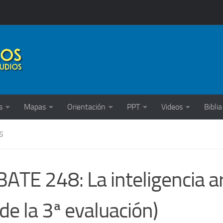
s
Mapas
Orientación
PPT
Videos
Biblia
S
ATE 248: La inteligencia art
 de la 3ª evaluación)