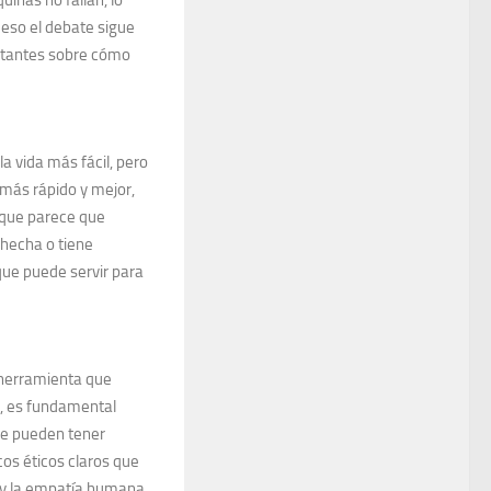
inas no fallan, lo
 eso el debate sigue
ortantes sobre cómo
a vida más fácil, pero
 más rápido y mejor,
nque parece que
 hecha o tiene
ue puede servir para
 herramienta que
, es fundamental
ue pueden tener
cos éticos claros que
d y la empatía humana