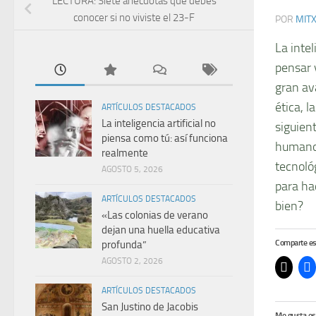
LECTURA: Siete anécdotas que debes
conocer si no viviste el 23-F
POR
MIT
La intel
pensar 
gran av
ética, l
ARTÍCULOS DESTACADOS
La inteligencia artificial no
siguien
piensa como tú: así funciona
humanos
realmente
tecnoló
AGOSTO 5, 2026
para ha
ARTÍCULOS DESTACADOS
bien?
«Las colonias de verano
dejan una huella educativa
Comparte es
profunda”
AGOSTO 2, 2026
ARTÍCULOS DESTACADOS
San Justino de Jacobis
Me gusta es