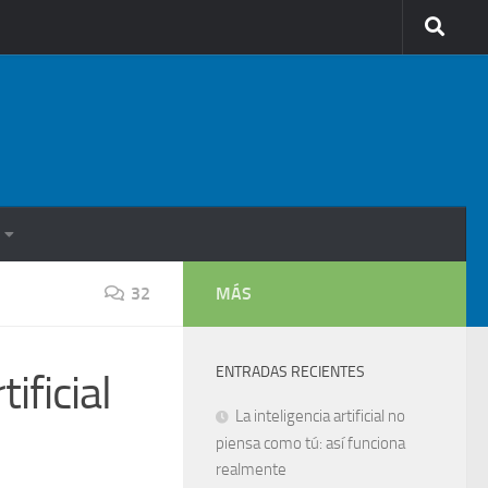
32
MÁS
ENTRADAS RECIENTES
ificial
La inteligencia artificial no
piensa como tú: así funciona
realmente