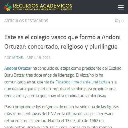
Saltar al contenido
ARTÍCULOS DESTACADOS
0
Este es el colegio vasco que formó a Andoni
Ortuzar: concertado, religioso y plurilingüe
POR
MITXEL
·
ABRIL 18, 2025
Andoni Ortuzar
ha concluido su etapa como presidente del Euzkadi
Buru Batzar tras doce años de liderazgo. El vizcaíno lo ha
comunicado en su cuenta de
Facebook mediante una carta
en la
que destaca que el partido impulsa el cambio para propiciar una
renovación y afirma que «hay otra candidatura ambiciosa».
Para comprender los orígenes de quien ha sido una de las figuras
más representativas del PNV en la última década, es necesario
retroceder en el tiempo. Nacido el 13 de julio de 1962 en
Sanfuentes, Vizcaya, Ortuzar cursó Ciencias de la Información,