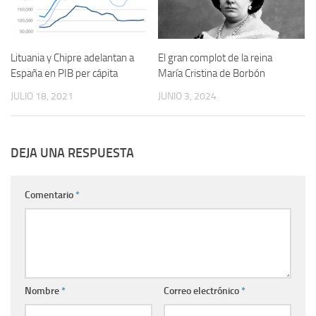
Lituania y Chipre adelantan a
El gran complot de la reina
España en PIB per cápita
María Cristina de Borbón
JULIO 18, 2021
JUNIO 3, 2024
DEJA UNA RESPUESTA
Comentario
*
Nombre
*
Correo electrónico
*