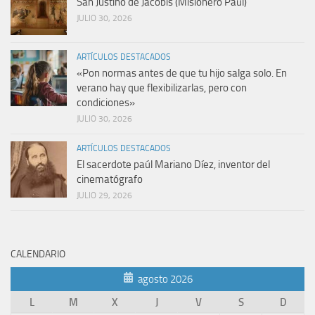
San Justino de Jacobis (Misionero Paúl)
JULIO 30, 2026
ARTÍCULOS DESTACADOS
«Pon normas antes de que tu hijo salga solo. En
verano hay que flexibilizarlas, pero con
condiciones»
JULIO 30, 2026
ARTÍCULOS DESTACADOS
El sacerdote paúl Mariano Díez, inventor del
cinematógrafo
JULIO 29, 2026
CALENDARIO
agosto 2026
L
M
X
J
V
S
D