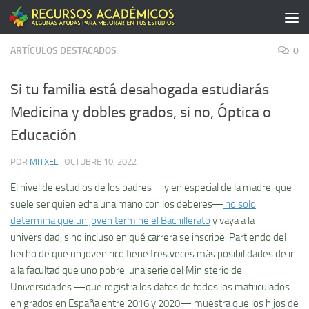
Saltar al contenido
ARTÍCULOS DESTACADOS
0
Si tu familia está desahogada estudiarás
Medicina y dobles grados, si no, Óptica o
Educación
POR
MITXEL
·
OCTUBRE 10, 2022
El nivel de estudios de los padres ―y en especial de la madre, que
suele ser quien echa una mano con los deberes―
no solo
determina que un joven termine el Bachillerato
y vaya a la
universidad, sino incluso en qué carrera se inscribe. Partiendo del
hecho de que un joven rico tiene tres veces más posibilidades de ir
a la facultad que uno pobre, una serie del Ministerio de
Universidades —que registra los datos de todos los matriculados
en grados en España entre 2016 y 2020— muestra que los hijos de