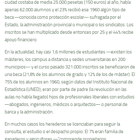
ciudad costaba de media 25.000 pesetas (150 euros) al año, había
apenas 62.000 alumnos y el 23% recibió ese 1960 algún tipo de
beca ―conocida como protección escolar― sufragada por el
Estado, la administración provincial o municipal o los sindicatos. Los
inscritos se han multiplicado desde entonces por 25 y el 44% recibe
apoyo financiero.
En la actualidad, hay casi 1,6 millones de estudiantes ―existen los
másteres, los campus a distancia y sedes universitarias en 200
municipios― y el curso pasado 321.000 inscritos se beneficiaron de
una beca (21,8% de los alumnos de grado y 12% de los de máster). El
75% de los alumnos en 1960, según datos del Instituto Nacional de
Estadística (UNED), eran por parte de padre (la revolución en las
aulas no había llegado) hijos de profesionales liberales con estudios
―abogados, ingenieros, médicos o arquitectos― o personal de
banca y la administración.
En muchos casos los herederos se licenciaban para seguir la
consulta, el estudio o el despacho propio. El 7% eran familia de
ganaderos y agricultores ―”comprende propietarios,