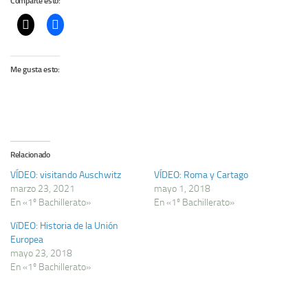
Comparte esto:
Me gusta esto:
Relacionado
VÍDEO: visitando Auschwitz
VÍDEO: Roma y Cartago
marzo 23, 2021
mayo 1, 2018
En «1º Bachillerato»
En «1º Bachillerato»
VíDEO: Historia de la Unión
Europea
mayo 23, 2018
En «1º Bachillerato»