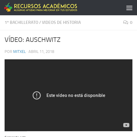
Saltar al contenido
1º BACHILLERATO
/
VIDEOS DE HISTORIA
0
VÍDEO: AUSCHWITZ
POR
MITXEL
·
ABRIL 11, 2018