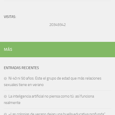
VISITAS:
20349342
MÁS
ENTRADAS RECIENTES
Ni 40 ni 50 años: Este el grupo de edad que más relaciones
sexuales tiene en verano
La inteligencia artificial no piensa como tú: así funciona
realmente
«Las colonias de verano dejan una huella educativa profunda”