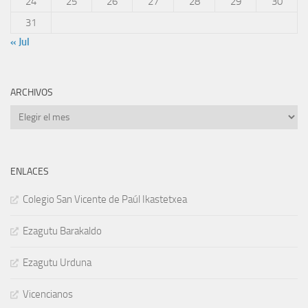
24
25
26
27
28
29
30
31
« Jul
ARCHIVOS
Archivos
ENLACES
Colegio San Vicente de Paúl Ikastetxea
Ezagutu Barakaldo
Ezagutu Urduna
Vicencianos