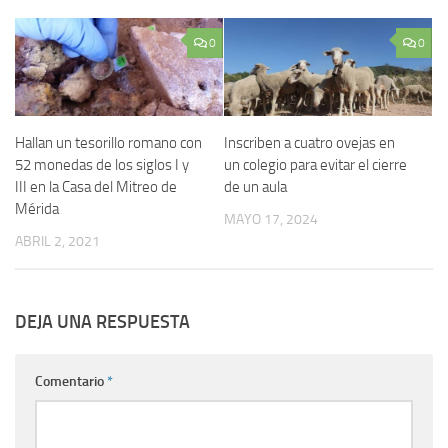
0
0
Hallan un tesorillo romano con
Inscriben a cuatro ovejas en
52 monedas de los siglos I y
un colegio para evitar el cierre
III en la Casa del Mitreo de
de un aula
Mérida
MAYO 17, 2024
ABRIL 2, 2021
DEJA UNA RESPUESTA
Comentario
*