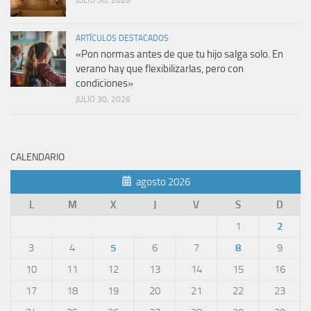
JULIO 30, 2026
ARTÍCULOS DESTACADOS
«Pon normas antes de que tu hijo salga solo. En
verano hay que flexibilizarlas, pero con
condiciones»
JULIO 30, 2026
CALENDARIO
agosto 2026
L
M
X
J
V
S
D
1
2
3
4
5
6
7
8
9
10
11
12
13
14
15
16
17
18
19
20
21
22
23