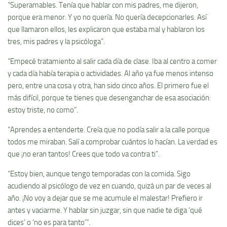
“Superamables. Tenía que hablar con mis padres, me dijeron,
porque era menor. Y yo no quería. No quería decepcionarles. Así
que llamaron ellos, les explicaron que estaba mal y hablaron los
tres, mis padres y la psicóloga”.
“Empecé tratamiento al salir cada día de clase. Iba al centro a comer
y cada día había terapia o actividades. Al año ya fue menos intenso
pero, entre una cosa y otra, han sido cinco años. El primero fue el
más difícil, porque te tienes que desenganchar de esa asociación:
estoy triste, no como”.
“Aprendes a entenderte. Creía que no podía salir a la calle porque
todos me miraban. Salí a comprobar cuántos lo hacían. La verdad es
que ¡no eran tantos! Crees que todo va contra ti”.
“Estoy bien, aunque tengo temporadas con la comida. Sigo
acudiendo al psicólogo de vez en cuando, quizá un par de veces al
año. ¡No voy a dejar que se me acumule el malestar! Prefiero ir
antes y vaciarme. Y hablar sin juzgar, sin que nadie te diga ‘qué
dices’ o ‘no es para tanto’”.