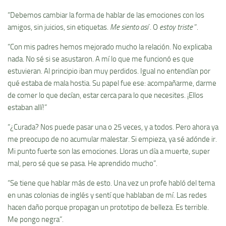
“Debemos cambiar la forma de hablar de las emociones con los
amigos, sin juicios, sin etiquetas.
Me siento así
. O
estoy triste
”.
“Con mis padres hemos mejorado mucho la relación. No explicaba
nada. No sé si se asustaron. A mí lo que me funcionó es que
estuvieran. Al principio iban muy perdidos. Igual no entendían por
qué estaba de mala hostia. Su papel fue ese: acompañarme, darme
de comer lo que decían, estar cerca para lo que necesites. ¡Ellos
estaban allí!”
“¿Curada? Nos puede pasar una o 25 veces, y a todos. Pero ahora ya
me preocupo de no acumular malestar. Si empieza, ya sé adónde ir.
Mi punto fuerte son las emociones. Lloras un día a muerte, super
mal, pero sé que se pasa. He aprendido mucho”.
“Se tiene que hablar más de esto. Una vez un profe habló del tema
en unas colonias de inglés y sentí que hablaban de mí. Las redes
hacen daño porque propagan un prototipo de belleza. Es terrible.
Me pongo negra”.