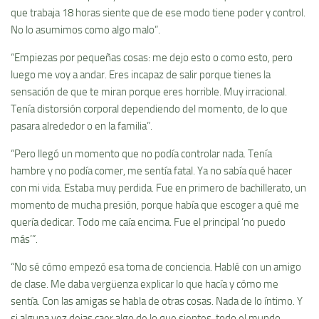
que trabaja 18 horas siente que de ese modo tiene poder y control.
No lo asumimos como algo malo”.
“Empiezas por pequeñas cosas: me dejo esto o como esto, pero
luego me voy a andar. Eres incapaz de salir porque tienes la
sensación de que te miran porque eres horrible. Muy irracional.
Tenía distorsión corporal dependiendo del momento, de lo que
pasara alrededor o en la familia”.
“Pero llegó un momento que no podía controlar nada. Tenía
hambre y no podía comer, me sentía fatal. Ya no sabía qué hacer
con mi vida. Estaba muy perdida. Fue en primero de bachillerato, un
momento de mucha presión, porque había que escoger a qué me
quería dedicar. Todo me caía encima. Fue el principal ‘no puedo
más’”.
“No sé cómo empezó esa toma de conciencia. Hablé con un amigo
de clase. Me daba vergüenza explicar lo que hacía y cómo me
sentía. Con las amigas se habla de otras cosas. Nada de lo íntimo. Y
si alguna vez dejas caer algo de lo que sientes, todo el mundo