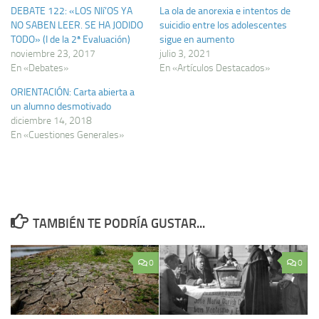
DEBATE 122: «LOS NIí‘OS YA
La ola de anorexia e intentos de
NO SABEN LEER. SE HA JODIDO
suicidio entre los adolescentes
TODO» (I de la 2ª Evaluación)
sigue en aumento
noviembre 23, 2017
julio 3, 2021
En «Debates»
En «Artículos Destacados»
ORIENTACIÓN: Carta abierta a
un alumno desmotivado
diciembre 14, 2018
En «Cuestiones Generales»
TAMBIÉN TE PODRÍA GUSTAR...
0
0