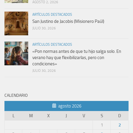
AGOSTO 2, 2026
ARTÍCULOS DESTACADOS
San Justino de Jacobis (Misionero Paúl)
JULIO 30, 2026
ARTÍCULOS DESTACADOS
«Pon normas antes de que tu hijo salga solo. En
verano hay que flexibilizarlas, pero con
condiciones»
JULIO 30, 2026
CALENDARIO
agosto 2026
L
M
X
J
V
S
D
1
2