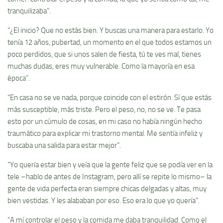
tranquilizaba”.
“¿El inicio? Que no estás bien. Y buscas una manera para estarlo. Yo
tenía 12 años, pubertad, un momento en el que todos estamos un
poco perdidos, que si unos salen de fiesta, tú te ves mal, tienes
muchas dudas, eres muy vulnerable. Como la mayoría en esa
época”.
“En casa no se ve nada, porque coincide con el estirón. Sí que estás
más susceptible, más triste. Pero el peso, no, no se ve. Te pasa
esto por un cúmulo de cosas, en mi caso no había ningún hecho
traumático para explicar mi trastorno mental. Me sentía infeliz y
buscaba una salida para estar mejor”.
“Yo quería estar bien y veía que la gente feliz que se podía ver en la
tele –hablo de antes de Instagram, pero allí se repite lo mismo– la
gente de vida perfecta eran siempre chicas delgadas y altas, muy
bien vestidas. Y les alababan por eso. Eso era lo que yo quería”.
“A mí controlar el peso y la comida me daba tranquilidad. Como el