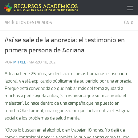
Saltar al contenido
ARTÍCULOS DESTACADOS
0
Así se sale de la anorexia: el testimonio en
primera persona de Adriana
POR
MITXEL
·
MARZO 18, 2021
Adriana tiene 25 años, se dedica a recursos humanos e inserción
laboral, y está explicando públicamente su periplo por una anorexia.
Porque está convencida de que hablar más del tema ayudará a
muchos a pedir ayuda antes, “sin esperar a que se te acumule el
malestar”. Lo hace dentro de una campaña que ha puesto en
marcha Obertament, una organización que lucha contra el estigma
social de los problemas de salud mental.
“Otros lo buscan en el alcohol, o en trabajar 18 horas. Yo dejé de
comer: controlar el peso y la comida, lo que yo sentía como tal, me