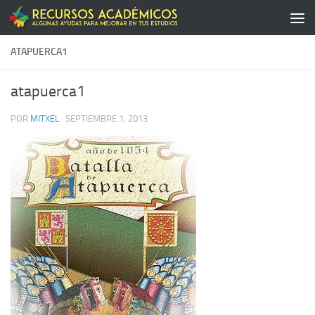
Saltar al contenido
ATAPUERCA1
atapuerca1
POR
MITXEL
·
SEPTIEMBRE 1, 2013