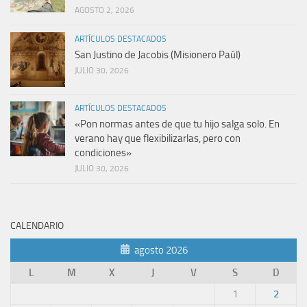
AGOSTO 2, 2026
ARTÍCULOS DESTACADOS
San Justino de Jacobis (Misionero Paúl)
JULIO 30, 2026
ARTÍCULOS DESTACADOS
«Pon normas antes de que tu hijo salga solo. En
verano hay que flexibilizarlas, pero con
condiciones»
JULIO 30, 2026
CALENDARIO
agosto 2026
L
M
X
J
V
S
D
1
2