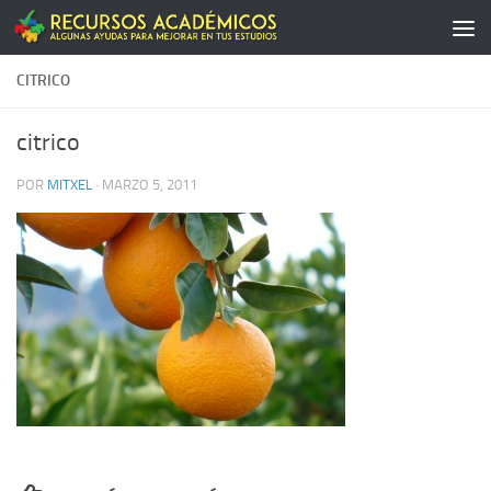
Saltar al contenido
CITRICO
citrico
POR
MITXEL
·
MARZO 5, 2011