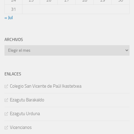
24
25
26
27
28
29
30
31
« Jul
ARCHIVOS
Archivos
ENLACES
Colegio San Vicente de Paúl Ikastetxea
Ezagutu Barakaldo
Ezagutu Urduna
Vicencianos