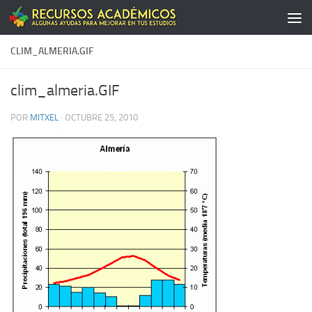
Saltar al contenido
CLIM_ALMERIA.GIF
clim_almeria.GIF
POR
MITXEL
·
OCTUBRE 25, 2010