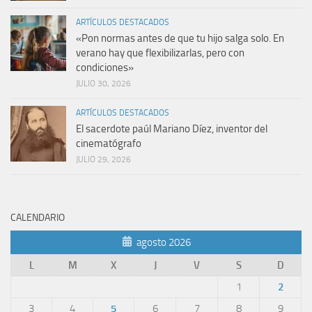
ARTÍCULOS DESTACADOS
«Pon normas antes de que tu hijo salga solo. En
verano hay que flexibilizarlas, pero con
condiciones»
JULIO 30, 2026
ARTÍCULOS DESTACADOS
El sacerdote paúl Mariano Díez, inventor del
cinematógrafo
JULIO 29, 2026
CALENDARIO
agosto 2026
L
M
X
J
V
S
D
1
2
3
4
5
6
7
8
9