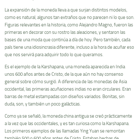
La expansión de la moneda lleva a que surjan distintos modelos,
como es natural, algunos tan extraños que no parecen ni lo que son.
Figuras relevantes en la historia, como Alejandro Magno, fueron las
primeras en decorar con su rostro las aleaciones, y sentaron las
bases de una moda que continúa a día de hoy. Pero también, cada
país tiene una idiosincrasia diferente, incluso a la hora de acuñar eso
que nos servirá para adquirir todo lo que queramos.
Es el ejemplo de la Karshapana, una moneda aparecida en India
unos 600 años antes de Cristo, de la que aún no hay consenso
general sobre cómo surgió. A diferencia de las monedas de Asia
occidental, las primeras acuñaciones indias no eran circulares. Eran
barras de metal estampadas con diseños variados. Bonitas, sin
duda, son, y también un poco galácticas.
Como ya se señaló, la moneda china antigua se creó prácticamente
a la vez que las occidentales, y es tan curiosa como la Karshapana.
Los primeros ejemplos de las llamadas Ying Yuan se remontan
también 500 o 600 años antes de Cristo. Estaban hechas de