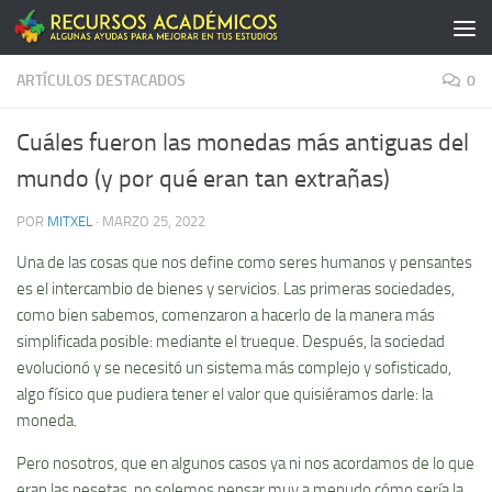
Saltar al contenido
ARTÍCULOS DESTACADOS
0
Cuáles fueron las monedas más antiguas del
mundo (y por qué eran tan extrañas)
POR
MITXEL
·
MARZO 25, 2022
Una de las cosas que nos define como seres humanos y pensantes
es el intercambio de bienes y servicios. Las primeras sociedades,
como bien sabemos, comenzaron a hacerlo de la manera más
simplificada posible: mediante el trueque. Después, la sociedad
evolucionó y se necesitó un sistema más complejo y sofisticado,
algo físico que pudiera tener el valor que quisiéramos darle: la
moneda.
Pero nosotros, que en algunos casos ya ni nos acordamos de lo que
eran las pesetas, no solemos pensar muy a menudo cómo sería la