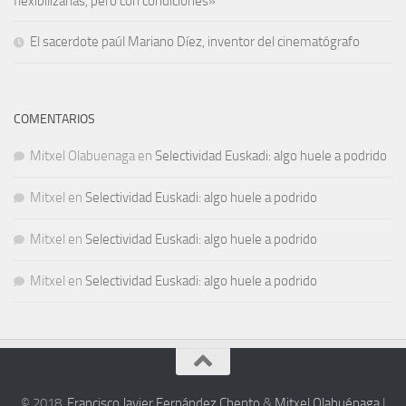
flexibilizarlas, pero con condiciones»
El sacerdote paúl Mariano Díez, inventor del cinematógrafo
COMENTARIOS
Mitxel Olabuenaga
en
Selectividad Euskadi: algo huele a podrido
Mitxel
en
Selectividad Euskadi: algo huele a podrido
Mitxel
en
Selectividad Euskadi: algo huele a podrido
Mitxel
en
Selectividad Euskadi: algo huele a podrido
© 2018,
Francisco Javier Fernández Chento
&
Mitxel Olabuénaga
|