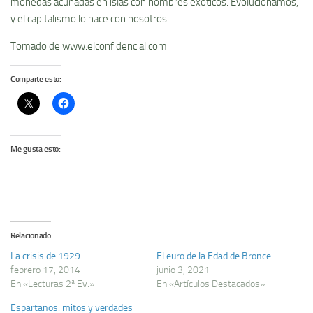
monedas acuñadas en islas con nombres exóticos. Evolucionamos,
y el capitalismo lo hace con nosotros.
Tomado de www.elconfidencial.com
Comparte esto:
Me gusta esto:
Relacionado
La crisis de 1929
El euro de la Edad de Bronce
febrero 17, 2014
junio 3, 2021
En «Lecturas 2ª Ev.»
En «Artículos Destacados»
Espartanos: mitos y verdades