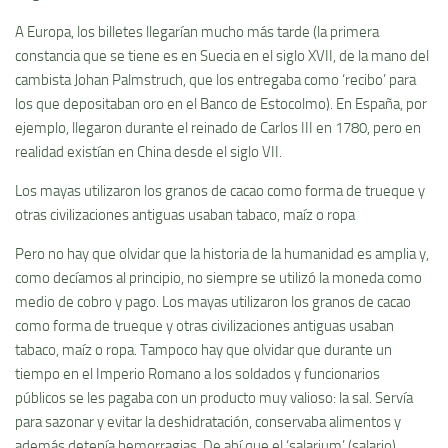
A Europa, los billetes llegarían mucho más tarde (la primera
constancia que se tiene es en Suecia en el siglo XVII, de la mano del
cambista Johan Palmstruch, que los entregaba como ‘recibo’ para
los que depositaban oro en el Banco de Estocolmo). En España, por
ejemplo, llegaron durante el reinado de Carlos III en 1780, pero en
realidad existían en China desde el siglo VII.
Los mayas utilizaron los granos de cacao como forma de trueque y
otras civilizaciones antiguas usaban tabaco, maíz o ropa
Pero no hay que olvidar que la historia de la humanidad es amplia y,
como decíamos al principio, no siempre se utilizó la moneda como
medio de cobro y pago. Los mayas utilizaron los granos de cacao
como forma de trueque y otras civilizaciones antiguas usaban
tabaco, maíz o ropa. Tampoco hay que olvidar que durante un
tiempo en el Imperio Romano a los soldados y funcionarios
públicos se les pagaba con un producto muy valioso: la sal. Servía
para sazonar y evitar la deshidratación, conservaba alimentos y
además detenía hemorragias. De ahí que el ‘salarium’ (salario)