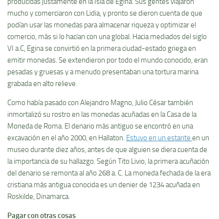
producidas justamente en la Isla de Egina. Sus gentes viajaron
mucho y comerciaron con Lidia, y pronto se dieron cuenta de que
podían usar las monedas para almacenar riqueza y optimizar el
comercio, más si lo hacían con una global. Hacia mediados del siglo
VI a.C, Egina se convirtió en la primera ciudad-estado griega en
emitir monedas. Se extendieron por todo el mundo conocido, eran
pesadas y gruesas y a menudo presentaban una tortura marina
grabada en alto relieve.
Como había pasado con Alejandro Magno, Julio César también
inmortalizó su rostro en las monedas acuñadas en la Casa de la
Moneda de Roma. El denario más antiguo se encontró en una
excavación en el año 2000, en Hallaton.
Estuvo en un estante
en un
museo durante diez años, antes de que alguien se diera cuenta de
la importancia de su hallazgo. Según Tito Livio, la primera acuñación
del denario se remonta al año 268 a. C. La moneda fechada de la era
cristiana más antigua conocida es un denier de 1234 acuñada en
Roskilde, Dinamarca.
Pagar con otras cosas