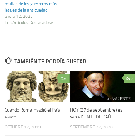
ocultas de los guerreros más
letales de la antigüedad
enero 12, 2022
En «Artículos Destacados»
TAMBIÉN TE PODRÍA GUSTAR...
0
0
Cuando Roma invadió el País
HOY (27 de septiembre) es
Vasco
san VICENTE DE PAÚL
OCTUBRE 17, 2019
SEPTIEMBRE 27, 2020