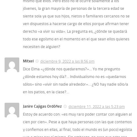
mismo que ellos. Pero esto no le ocurre solamente a los
jóvenes, la gran mayoría de personas de la tercera edad se
siente sola ya que sus hijos, nietos o familiares cercanos no se
ven dispuestos a hacerse cargo de ellos porque afirman tener
derecho «a vivir su vida». La pregunta es, ¿dónde se quedará
todo ese egoísmo en el momento en el que sean ellos quienes
necesiten de alguien?
Mitxel
diciembre 9, 2022 a las 8:56 pm
Dice Elma «¿dónde nos quedaremos?»… Yo me pregunto
¿dónde estamos hoy día?… Individualismo no es «quedarnos
sólos» sino «vivir sin nadie alrededor»… ¿NO hay nadie sólo/a
en los patios, en la clase?…
Janire Cajigas Ordóñez
diciembre 11, 2022 a las 5:23 pm
Estoy de acuerdo con: «es muy raro poder contar con alguien al
cien por cien». Pese a que haya personas con las que contemos
y confiemos en ellas, al final, todo el mundo es (un poco) egoísta