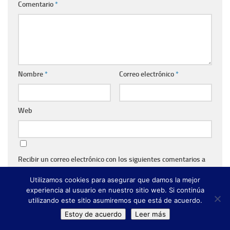
Comentario
*
Nombre
*
Correo electrónico
*
Web
Recibir un correo electrónico con los siguientes comentarios a
esta entrada.
Utilizamos cookies para asegurar que damos la mejor
experiencia al usuario en nuestro sitio web. Si continúa
utilizando este sitio asumiremos que está de acuerdo.
Recibir un correo electrónico con cada nueva entrada.
Estoy de acuerdo
Leer más