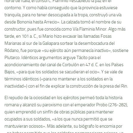
norte de Italia, el cónsul C. Flaminio «estableció la paz en el
contorno. Y como había conseguido que la provincia estuviese
tranquila, para no tener desocupada a la tropa, construyó una vía
desde Bononia hasta Arrecio». La calzada tomó el nombre de su
constructor, pues fue conocida como Vía Flaminia Minor. Algo más
tarde, en 101 a. C., si Mario hizo excavar las llamadas Fosas
Marianas al sur de la Galiapara sortear la desembocadura del
Ródano, fue porque «su ejército aún permanecía inactivo», sostiene
Plutarco. Idénticos argumentos arguye Tácito para el
acondicionamiento del canal de Corbulón en 47 d. C. en los Países
Bajos, «para que los soldados se sacudieran el ocio». Y se vale de
términos idénticos («para no mantener a los soldados en la
inactividad») con el fin de explicar la construcción de la presa del Rin.
El repudio de la ociosidad en los ejércitos permeó toda la historia
romana y alcanzó su paroxismo con el emperador Probo (276-282),
quien emprendió un sinfín de obras públicas para mantener
ocupados a sus soldados, «a los que nunca permitió que se
mantuvieran ociosos». Más adelante, su biógrafo lo encomia por