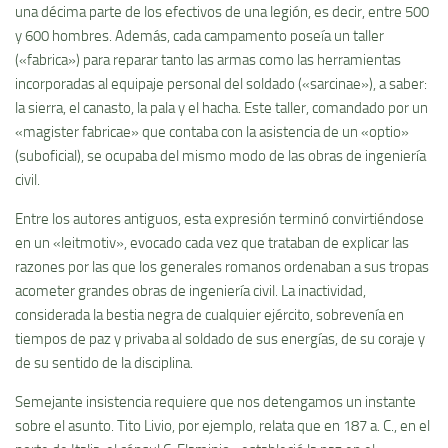
una décima parte de los efectivos de una legión, es decir, entre 500
y 600 hombres. Además, cada campamento poseía un taller
(«fabrica») para reparar tanto las armas como las herramientas
incorporadas al equipaje personal del soldado («sarcinae»), a saber:
la sierra, el canasto, la pala y el hacha. Este taller, comandado por un
«magister fabricae» que contaba con la asistencia de un «optio»
(suboficial), se ocupaba del mismo modo de las obras de ingeniería
civil.
Entre los autores antiguos, esta expresión terminó convirtiéndose
en un «leitmotiv», evocado cada vez que trataban de explicar las
razones por las que los generales romanos ordenaban a sus tropas
acometer grandes obras de ingeniería civil. La inactividad,
considerada la bestia negra de cualquier ejército, sobrevenía en
tiempos de paz y privaba al soldado de sus energías, de su coraje y
de su sentido de la disciplina.
Semejante insistencia requiere que nos detengamos un instante
sobre el asunto. Tito Livio, por ejemplo, relata que en 187 a. C., en el