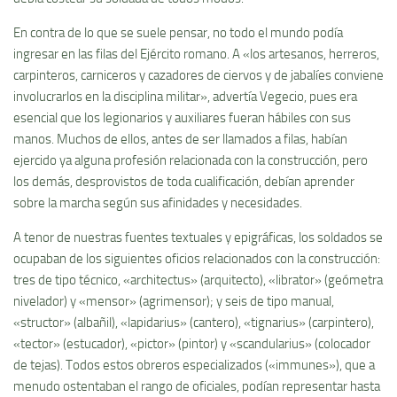
En contra de lo que se suele pensar, no todo el mundo podía
ingresar en las filas del Ejército romano. A «los artesanos, herreros,
carpinteros, carniceros y cazadores de ciervos y de jabalíes conviene
involucrarlos en la disciplina militar», advertía Vegecio, pues era
esencial que los legionarios y auxiliares fueran hábiles con sus
manos. Muchos de ellos, antes de ser llamados a filas, habían
ejercido ya alguna profesión relacionada con la construcción, pero
los demás, desprovistos de toda cualificación, debían aprender
sobre la marcha según sus afinidades y necesidades.
A tenor de nuestras fuentes textuales y epigráficas, los soldados se
ocupaban de los siguientes oficios relacionados con la construcción:
tres de tipo técnico, «architectus» (arquitecto), «librator» (geómetra
nivelador) y «mensor» (agrimensor); y seis de tipo manual,
«structor» (albañil), «lapidarius» (cantero), «tignarius» (carpintero),
«tector» (estucador), «pictor» (pintor) y «scandularius» (colocador
de tejas). Todos estos obreros especializados («immunes»), que a
menudo ostentaban el rango de oficiales, podían representar hasta