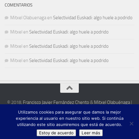
COMENTARIOS
Mitxel Olabuenaga
en
Selectividad Euskadi: algo huele a podrido
Mitxel
en
Selectividad Euskadi: algo huele a podrido
Mitxel
en
Selectividad Euskadi: algo huele a podrido
Mitxel
en
Selectividad Euskadi: algo huele a podrido
© 2018,
Francisco Javier Fernández Chento
&
Mitxel Olabuénaga
|
Zona privada
Utilizamos cookies para asegurar que damos la mejor
Esta web es una iniciativa privada de sus autores y no está relacionada con
experiencia al usuario en nuestro sitio web. Si continúa
institución pública o privada alguna.
utilizando este sitio asumiremos que está de acuerdo.
Estoy de acuerdo
Leer más