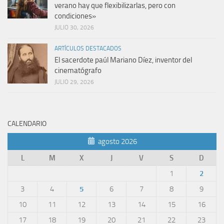
verano hay que flexibilizarlas, pero con
condiciones»
JULIO 30, 2026
ARTÍCULOS DESTACADOS
El sacerdote paúl Mariano Díez, inventor del
cinematógrafo
JULIO 29, 2026
CALENDARIO
agosto 2026
L
M
X
J
V
S
D
1
2
3
4
5
6
7
8
9
10
11
12
13
14
15
16
17
18
19
20
21
22
23