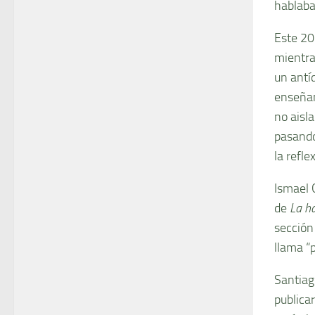
hablaba
Este 201
mientra
un antíd
enseñan
no aisla
pasando
la refle
Ismael 
de
La h
sección
llama “p
Santiag
publica