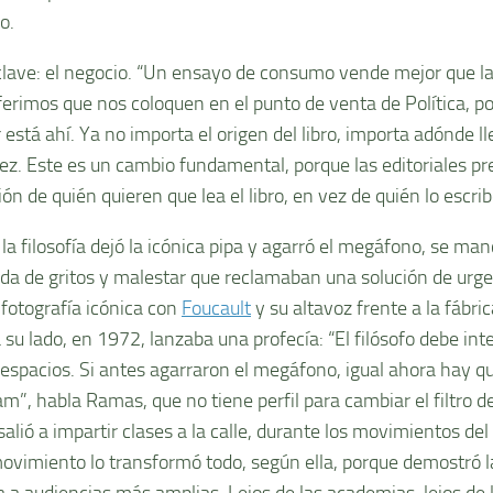
co.
lave: el negocio. “Un ensayo de consumo vende mejor que la f
ferimos que nos coloquen en el punto de venta de Política, 
r está ahí. Ya no importa el origen del libro, importa adónde ll
ez. Este es un cambio fundamental, porque las editoriales pr
ón de quién quieren que lea el libro, en vez de quién lo escrib
a filosofía dejó la icónica pipa y agarró el megáfono, se manc
ada de gritos y malestar que reclamaban una solución de urgen
 fotografía icónica con
Foucault
y su altavoz frente a la fábri
 su lado, en 1972, lanzaba una profecía: “El filósofo debe int
espacios. Si antes agarraron el megáfono, igual ahora hay q
m”, habla Ramas, que no tiene perfil para cambiar el filtro de 
alió a impartir clases a la calle, durante los movimientos de
ovimiento lo transformó todo, según ella, porque demostró l
a a audiencias más amplias. Lejos de las academias, lejos de l