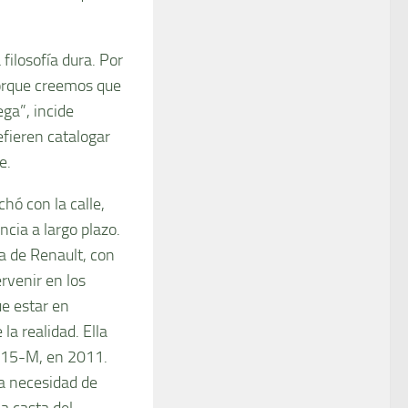
ilosofía dura. Por
porque creemos que
ega”, incide
efieren catalogar
e.
hó con la calle,
cia a largo plazo.
ca de Renault, con
ervenir en los
ue estar en
la realidad. Ella
l 15-M, en 2011.
a necesidad de
a casta del