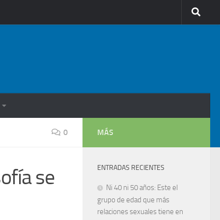
0
MÁS
ENTRADAS RECIENTES
sofía se
Ni 40 ni 50 años: Este el
grupo de edad que más
relaciones sexuales tiene en