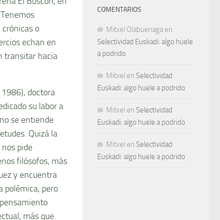
brería El Buscón, en
COMENTARIOS
 “Tenemos
 crónicas o
Mitxel Olabuenaga
en
mercios echan en
Selectividad Euskadi: algo huele
a podrido
 transitar hacia
Mitxel
en
Selectividad
Euskadi: algo huele a podrido
 1986), doctora
dicado su labor a
Mitxel
en
Selectividad
no se entiende
Euskadi: algo huele a podrido
etudes. Quizá la
Mitxel
en
Selectividad
e nos pide
Euskadi: algo huele a podrido
nos filósofos, más
guez y encuentra
a polémica, pero
l pensamiento
lectual, más que