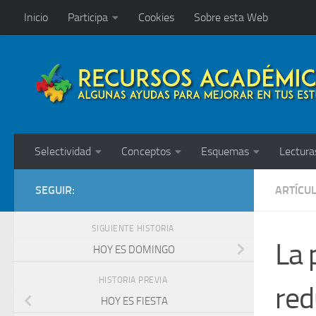
Inicio
Participa
Cookies
Sobre esta Web
Saltar al contenido
Selectividad
Conceptos
Esquemas
Lectura
SEGUIR:
ARTÍCU
SIGUIENTE HISTORIA
La 
HOY ES DOMINGO
HISTORIA PREVIA
red
HOY ES FIESTA