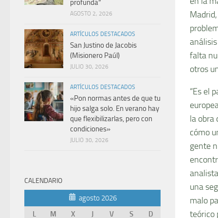
en la ma
profunda”
Madrid,
AGOSTO 2, 2026
problem
ARTÍCULOS DESTACADOS
análisi
San Justino de Jacobis
falta n
(Misionero Paúl)
JULIO 30, 2026
otros u
ARTÍCULOS DESTACADOS
“Es el 
«Pon normas antes de que tu
europea
hijo salga solo. En verano hay
la obra
que flexibilizarlas, pero con
condiciones»
cómo un
JULIO 30, 2026
gente no
encontr
analist
CALENDARIO
una seg
agosto 2026
malo pa
teórico 
L
M
X
J
V
S
D