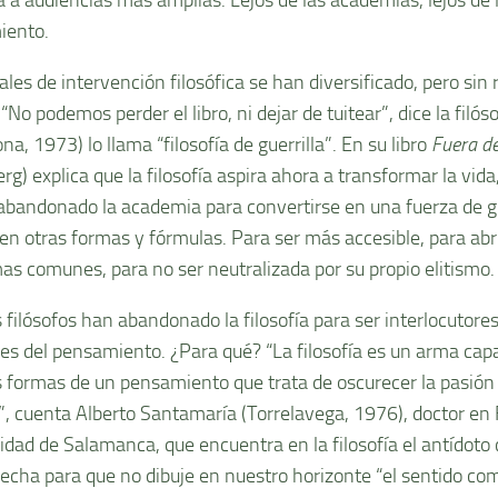
iento.
les de intervención filosófica se han diversificado, pero sin 
 “No podemos perder el libro, ni dejar de tuitear”, dice la filó
na, 1973) lo llama “filosofía de guerrilla”. En su libro
Fuera de
g) explica que la filosofía aspira ahora a transformar la vida
abandonado la academia para convertirse en una fuerza de gu
 en otras formas y fórmulas. Para ser más accesible, para abri
as comunes, para no ser neutralizada por su propio elitismo.
 filósofos han abandonado la filosofía para ser interlocutore
s del pensamiento. ¿Para qué? “La filosofía es un arma capaz
as formas de un pensamiento que trata de oscurecer la pasión
d”, cuenta Alberto Santamaría (Torrelavega, 1976), doctor en F
idad de Salamanca, que encuentra en la filosofía el antídoto 
recha para que no dibuje en nuestro horizonte “el sentido co