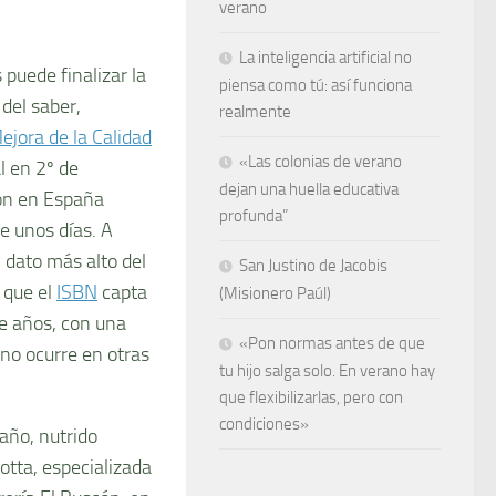
verano
La inteligencia artificial no
puede finalizar la
piensa como tú: así funciona
 del saber,
realmente
ejora de la Calidad
«Las colonias de verano
l en 2º de
dejan una huella educativa
ron en España
profunda”
e unos días. A
 dato más alto del
San Justino de Jacobis
e que el
ISBN
capta
(Misionero Paúl)
te años, con una
«Pon normas antes de que
 no ocurre en otras
tu hijo salga solo. En verano hay
que flexibilizarlas, pero con
condiciones»
taño, nutrido
otta, especializada