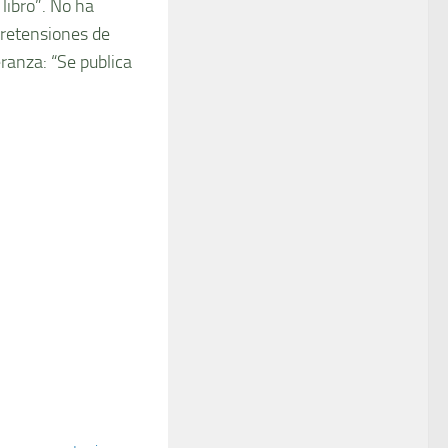
 libro”. No ha
 pretensiones de
anza: “Se publica