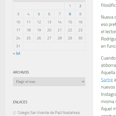
filosófi
1
2
3
4
5
6
7
8
9
Nueva c
10
11
12
13
14
15
16
eso pre
17
18
19
20
21
22
23
el lecto
24
25
26
27
28
29
30
Rodrígu
en funci
31
« Jul
Cuando l
atiborr
Aquella
ARCHIVOS
Sartre
a
Archivos
nuevos 
Instagra
misma s
ENLACES
Aquel m
Colegio San Vicente de Paúl Ikastetxea
apertur