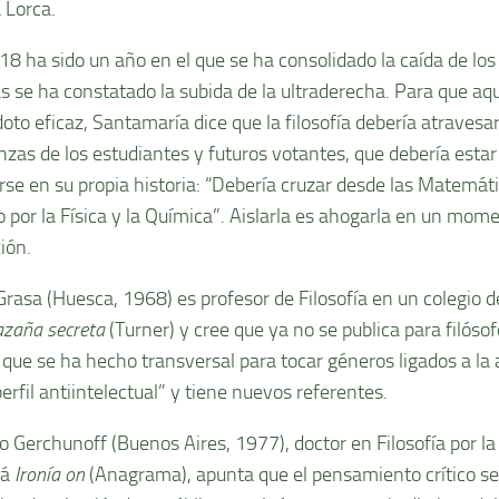
 Lorca.
8 ha sido un año en el que se ha consolidado la caída de los t
s se ha constatado la subida de la ultraderecha. Para que aqu
oto eficaz, Santamaría dice que la filosofía debería atravesar
zas de los estudiantes y futuros votantes, que debería estar
rse en su propia historia: “Debería cruzar desde las Matemátic
 por la Física y la Química”. Aislarla es ahogarla en un mom
xión.
Grasa (Huesca, 1968) es profesor de Filosofía en un colegio 
azaña secreta
(Turner) y cree que ya no se publica para filóso
 que se ha hecho transversal para tocar géneros ligados a la 
erfil antiintelectual” y tiene nuevos referentes.
o Gerchunoff (Buenos Aires, 1977), doctor en Filosofía por 
rá
Ironía on
(Anagrama), apunta que el pensamiento crítico s