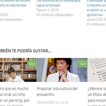
el examen de Historia
Los secretos de la filosofía para
El pensador q
sofía de Selectividad
lograr la felicidad
la filosofía si
febrero 3, 2019
erudición es 
 2026
En «Artículos Destacados»
ignorancia»
ulos Destacados»
octubre 20, 
En «Artículos
BIÉN TE PODRÍA GUSTAR...
0
0
aro que es mucho
Propiciar una cultura del
¿Merece la
cil criar un niño
encuentro
un título d
r un perro (y, por
para inclui
NOVIEMBRE 24, 2019