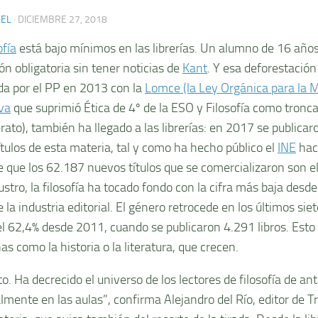
XEL
·
DICIEMBRE 27, 2018
ofía
está bajo mínimos en las librerías. Un alumno de 16 años 
ón obligatoria sin tener noticias de
Kant
. Y esa deforestación
da por el PP en 2013 con la
Lomce (la Ley Orgánica para la M
va
que suprimió Ética de 4º de la ESO y Filosofía como tronca
erato), también ha llegado a las librerías: en 2017 se publica
ítulos de esta materia, tal y como ha hecho público el
INE
hac
e que los 62.187 nuevos títulos que se comercializaron son el
ustro, la filosofía ha tocado fondo con la cifra más baja desd
 la industria editorial. El género retrocede en los últimos sie
el 62,4% desde 2011, cuando se publicaron 4.291 libros. Esto
nas como la historia o la literatura, que crecen.
to. Ha decrecido el universo de los lectores de filosofía de an
lmente en las aulas”, confirma Alejandro del Río, editor de Tr