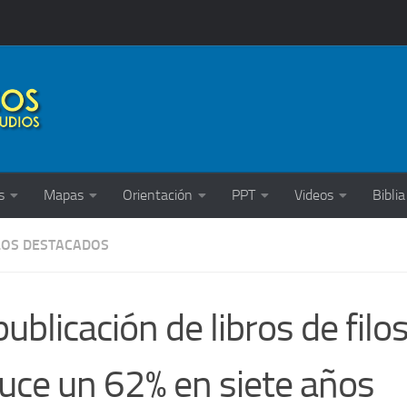
s
Mapas
Orientación
PPT
Videos
Biblia
LOS DESTACADOS
publicación de libros de filo
uce un 62% en siete años