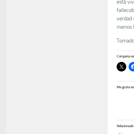
está viv
fallecid
verdad 
menos f
Tomado
Comparte es
Me gusta es
Relacionado