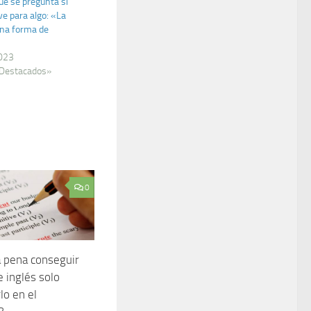
ue se pregunta si
rve para algo: «La
una forma de
2023
 Destacados»
0
 pena conseguir
e inglés solo
rlo en el