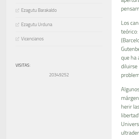
pensam
Ezagutu Barakaldo
Los cana
Ezagutu Urduna
teórico:
Vicencianos
(Barcelo
Gutenber
que ha 
VISITAS:
diluirse
problem
20349252
Algunos
márgene
herir l
liberta
Univers
ultrade