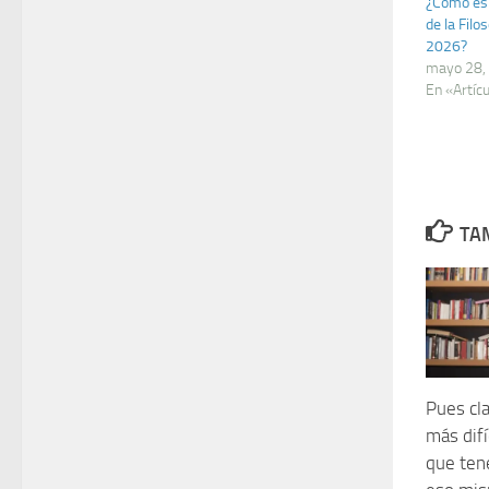
¿Cómo es 
de la Filo
2026?
mayo 28,
En «Artíc
TAM
Pues cl
más difí
que tene