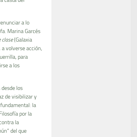
renunciar a lo
sofa. Marina Garcés
 clase
(Galaxia
, a volverse acción,
errilla, para
rse a los
s desde los
 de visibilizar y
 fundamental: la
ilosofía por la
contra la
mún” del que