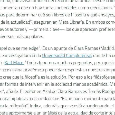
teria, que avisa también del recorte de la tirada. Desde la li
 comentan que no hay tantas novedades como reediciones.
as para determinar qué son libros de filosofía y qué ensayos,
s de la actualidad”, aseguran en Meta Librería. En ambos co
uevos autores y —primera clave— los que aparecen prefieren
niversos más populares.
papel que se me exige”. Es un apunte de Clara Ramas (Madrid,
 e investigadora en la
Universidad Complutense,
donde ha de
 de
Karl Marx.
“Todos tenemos muchas preguntas, pero quizá 
a disciplina académica puede dar respuesta a nuestras inqui
 cree que la filosofía es la solución. Por eso a los filósofos s
ar formas de intervenir en la sociedad menos académica. Me
as”, añade. El editor en Akal de Clara Ramas es Tomás Rodrí
unda hipótesis a esa reducción: “Es un buen momento para l
ra la reflexión”. Indica, además, que se está abandonando e
para aproximarse a un análisis de la actualidad de corte inte