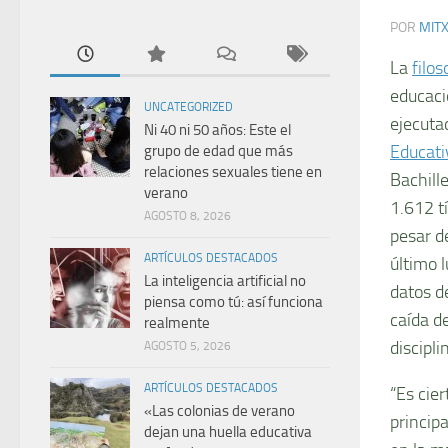
POR
MIT
La
filos
educaci
UNCATEGORIZED
ejecuta
Ni 40 ni 50 años: Este el
Educati
grupo de edad que más
relaciones sexuales tiene en
Bachill
verano
1.612 t
AGOSTO 8, 2026
pesar d
ARTÍCULOS DESTACADOS
último l
La inteligencia artificial no
datos de
piensa como tú: así funciona
caída d
realmente
discipli
AGOSTO 5, 2026
ARTÍCULOS DESTACADOS
“Es cier
«Las colonias de verano
principa
dejan una huella educativa