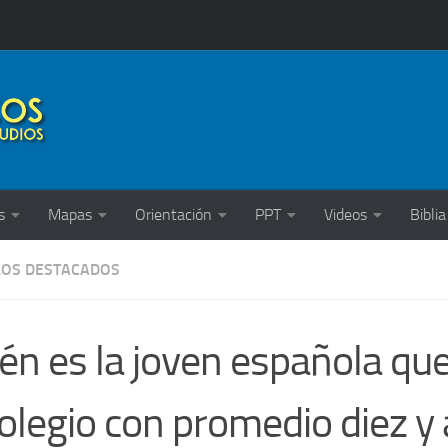
s
Mapas
Orientación
PPT
Videos
Biblia
LOS DESTACADOS
én es la joven española qu
colegio con promedio diez y