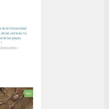
a de la Universidad
% de las carreras no
d de las plazas
21
 Destacados»
0