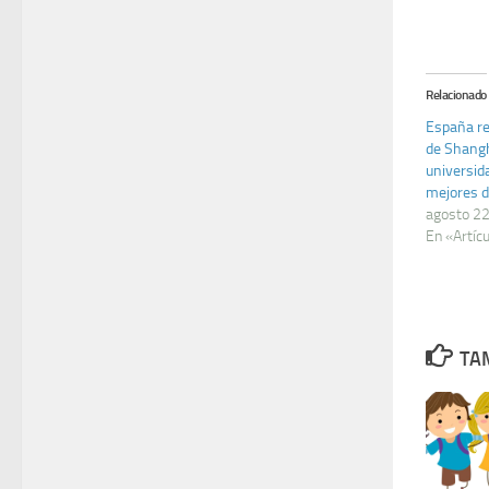
Relacionado
España re
de Shangh
universid
mejores 
agosto 2
En «Artíc
TAM