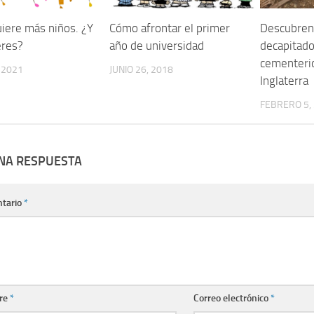
uiere más niños. ¿Y
Cómo afrontar el primer
Descubren
eres?
año de universidad
decapitado
cementeri
, 2021
JUNIO 26, 2018
Inglaterra
FEBRERO 5,
UNA RESPUESTA
tario
*
re
*
Correo electrónico
*