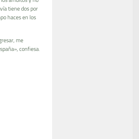
vía tiene dos por
mpo haces en los
egresar, me
España», confiesa.