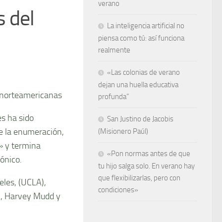
verano
s del
La inteligencia artificial no
piensa como tú: así funciona
realmente
«Las colonias de verano
dejan una huella educativa
s norteamericanas
profunda”
s ha sido
San Justino de Jacobis
de la enumeración,
(Misionero Paúl)
» y termina
«Pon normas antes de que
ónico.
tu hijo salga solo. En verano hay
que flexibilizarlas, pero con
eles, (UCLA),
condiciones»
n, Harvey Mudd y