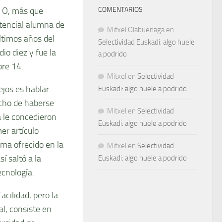
. O, más que
COMENTARIOS
otencial alumna de
Mitxel Olabuenaga
en
ltimos años del
Selectividad Euskadi: algo huele
io diez y fue la
a podrido
bre 14.
Mitxel
en
Selectividad
ejos es hablar
Euskadi: algo huele a podrido
echo de haberse
Mitxel
en
Selectividad
 le concedieron
Euskadi: algo huele a podrido
er artículo
ama ofrecido en la
Mitxel
en
Selectividad
í saltó a la
Euskadi: algo huele a podrido
ecnología.
acilidad, pero la
l, consiste en