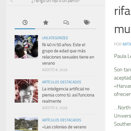
¿Tengo un hijo o un perro?
rif
mu
UNCATEGORIZED
POR
MIT
Ni 40 ni 50 años: Este el
grupo de edad que más
Paula L
relaciones sexuales tiene en
verano
Son tan
AGOSTO 8, 2026
aceptad
ARTÍCULOS DESTACADOS
«Harvar
La inteligencia artificial no
ofrecie
piensa como tú: así funciona
realmente
…Northw
AGOSTO 5, 2026
Univers
ARTÍCULOS DESTACADOS
Souther
«Las colonias de verano