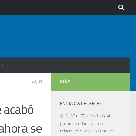
0
MÁS
ENTRADAS RECIENTES
e acabó
Ni 40 ni 50 años: Este el
 ahora se
grupo de edad que más
relaciones sexuales tiene en