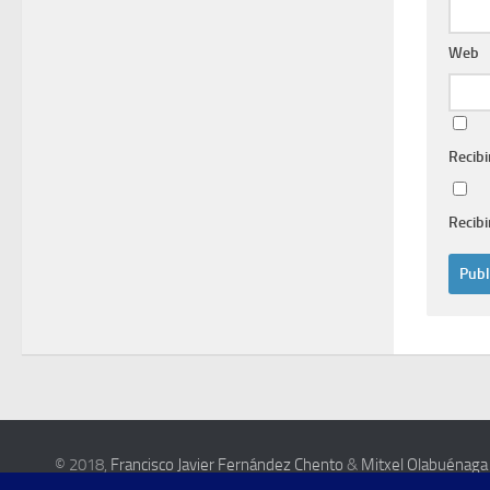
Web
Recibi
Recibi
© 2018,
Francisco Javier Fernández Chento
&
Mitxel Olabuénaga
Esta web es una iniciativa privada de sus autores y no está relacionada con inst