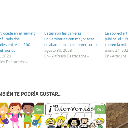
trocede en el ranking
Estas son las carreras
La sobreofert
ái: solo dos
universitarias con mayor tasa
pública: el 13
ades entre las 300
de abandono en el primer curso
cubren la mita
del mundo
agosto 30, 2023
enero 21, 20
2, 2023
En «Artículos Destacados»
En «Artículos
ulos Destacados»
BIÉN TE PODRÍA GUSTAR...
0
0