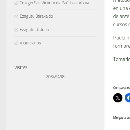
Colegio San Vicente de Paúl Ikastetxea
en una 
delante
Ezagutu Barakaldo
cursos 
Ezagutu Urduna
Paula n
Vicencianos
formaré
Tomado
VISITAS:
20349498
Comparte es
Me gusta es