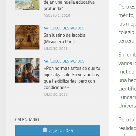
dejan una huella educativa
Pero es
profunda”
mérito,
AGOSTO 2, 2026
las mej
ARTÍCULOS DESTACADOS
colegio
San Justino de Jacobis
tercera
(Misionero Paúl)
JULIO 30, 2026
Sin emba
ARTÍCULOS DESTACADOS
varios 
«Pon normas antes de que tu
metido 
hijo salga solo. En verano hay
una bec
que flexibilizarlas, pero con
condiciones»
científ
JULIO 30, 2026
Fundaci
Univers
Pero la 
CALENDARIO
realida
agosto 2026