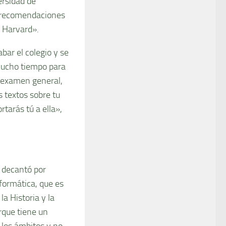
ersidad de
r recomendaciones
r Harvard».
bar el colegio y se
mucho tiempo para
n examen general,
 textos sobre tu
tarás tú a ella»,
 decantó por
formática, que es
a Historia y la
rque tiene un
 los ámbitos y no