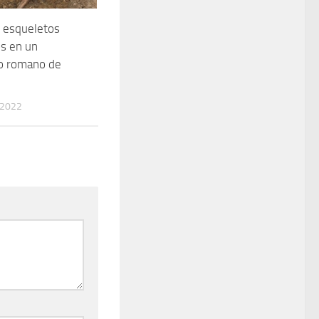
 esqueletos
s en un
o romano de
 2022