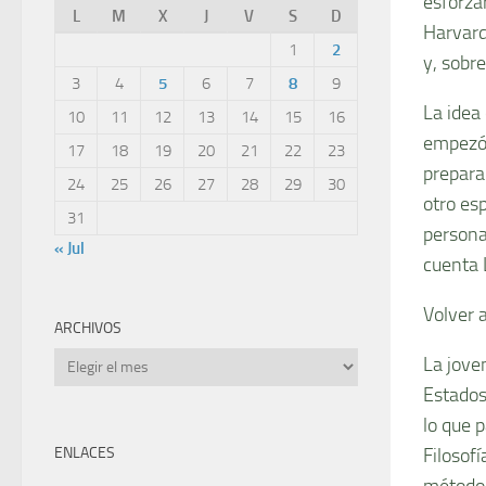
esforza
L
M
X
J
V
S
D
Harvard
1
2
y, sobr
3
4
5
6
7
8
9
La idea
10
11
12
13
14
15
16
empezó 
17
18
19
20
21
22
23
prepara
24
25
26
27
28
29
30
otro es
31
persona
« Jul
cuenta 
Volver 
ARCHIVOS
Archivos
La jove
Estados
lo que p
ENLACES
Filosof
método,