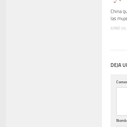
China q
las muj
JUNIO 20
DEJA 
Comen
Nomb