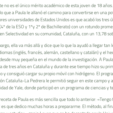
te no es el único mérito académico de esta joven de 18 años
 lo que a Paula le allanó el camino para convertirse en una p
ores universidades de Estados Unidos es que acabó los tres ú
 (4º de la ESO y 1ºy 2º de Bachillerato) con un rotundo promed
 en Selectividad en su comunidad, Cataluña, con un 13,78 so
rgo, ella va más allá y dice que lo que la ayudó a llegar tan l
idiomas (inglés, francés, alemán, castellano y catalán) y el h
desde muy pequeña en el mundo de la investigación. A Paula
a de tres años en Cataluña y durante ese tiempo hizo su prim
ico y consiguió cargar su propio móvil con hidrógeno. El progr
ón Cataluña-La Pedrera le permitió seguir en este campo y as
idad de Yale, donde participó en un programa de ciencias y t
receta de Paula es más sencilla que todo lo anterior: «Tengo f
d es que dedico muchas horas a prepararme. El método, al fina