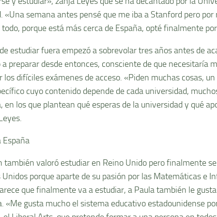
rse y estudiar», zanja Leyes que se ha decantado por la Univ
. «Una semana antes pensé que me iba a Stanford pero po
e todo, porque está más cerca de España, opté finalmente po
 de estudiar fuera empezó a sobrevolar tres años antes de aca
a preparar desde entonces, consciente de que necesitaría 
r los difíciles exámenes de acceso. «Piden muchas cosas, u
pecífico cuyo contenido depende de cada universidad, muchos
, en los que plantean qué esperas de la universidad y qué apor
Leyes.
a España
n también valoró estudiar en Reino Unido pero finalmente se
 Unidos porque aparte de su pasión por las Matemáticas e In
arece que finalmente va a estudiar, a Paula también le gusta l
ía. «Me gusta mucho el sistema educativo estadounidense po
 el Liberal Arts, que pretende formar a una persona en todos