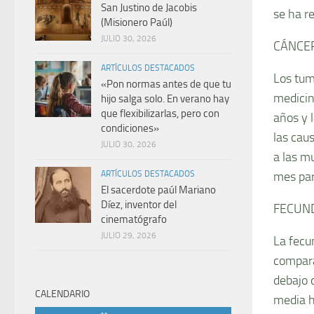
San Justino de Jacobis
se ha r
(Misionero Paúl)
JULIO 30, 2026
CÁNCER
ARTÍCULOS DESTACADOS
Los tum
«Pon normas antes de que tu
medicin
hijo salga solo. En verano hay
que flexibilizarlas, pero con
años y 
condiciones»
las cau
JULIO 30, 2026
a las mu
mes par
ARTÍCULOS DESTACADOS
El sacerdote paúl Mariano
Díez, inventor del
FECUN
cinematógrafo
JULIO 29, 2026
La fecu
compara
debajo 
CALENDARIO
media h