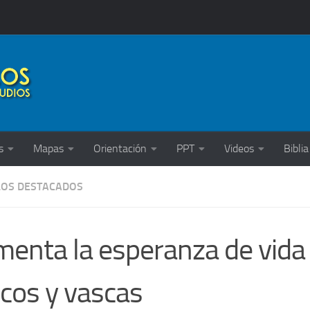
s
Mapas
Orientación
PPT
Videos
Biblia
LOS DESTACADOS
enta la esperanza de vida
cos y vascas