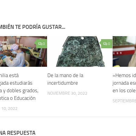
BIÉN TE PODRÍA GUSTAR...
0
0
milia está
De la mano de la
«Hemos ido
ada estudiarás
incertidumbre
jornada es
a y dobles grados,
en los col
NOVIEMBRE 30, 2022
ptica o Educación
SEPTIEMBRE
10, 2022
UNA RESPUESTA