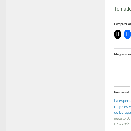
Tomado
Comparte es
Me gusta es
Relacionado
La espera
mujeres v
de Europa
agosto 9,
En «Artíc