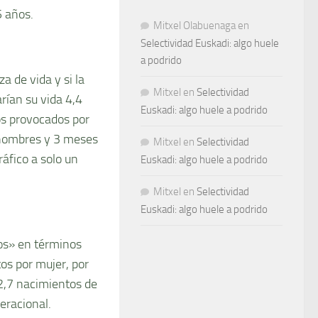
5 años.
Mitxel Olabuenaga
en
Selectividad Euskadi: algo huele
a podrido
 de vida y si la
Mitxel
en
Selectividad
rían su vida 4,4
Euskadi: algo huele a podrido
os provocados por
 hombres y 3 meses
Mitxel
en
Selectividad
ráfico a solo un
Euskadi: algo huele a podrido
Mitxel
en
Selectividad
Euskadi: algo huele a podrido
os» en términos
os por mujer, por
 2,7 nacimientos de
eracional.