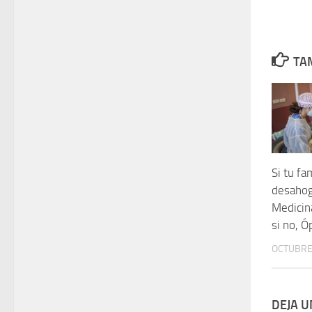
TAM
Si tu fa
desahog
Medicin
si no, Ó
OCTUBRE 
DEJA 