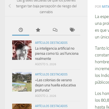
Las graves secuelas de que los jóvenes
tengan tan baja percepción de riesgo del
POR
MIT
cannabis
La espe
una pro
es que 
un único
ARTÍCULOS DESTACADOS
Tanto l
La inteligencia artificial no
piensa como tú: así funciona
constan
realmente
hombres
AGOSTO 5, 2026
increme
los Ind
ARTÍCULOS DESTACADOS
«Las colonias de verano
públicos
dejan una huella educativa
profunda”
Los hom
AGOSTO 2, 2026
los 80,
hasta l
ARTÍCULOS DESTACADOS