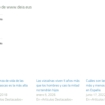
 de www.deia.eus
to:
to:
nza de vida de las
Las vizcaínas viven 5 años más
Cuáles son la
ascas es la más alta
que los hombres y casi la mitad
más y menos 
no tendrán hijos
en España
 2018
enero 5, 2026
junio 17, 202
ulos Destacados»
En «Artículos Destacados»
En «Artículos