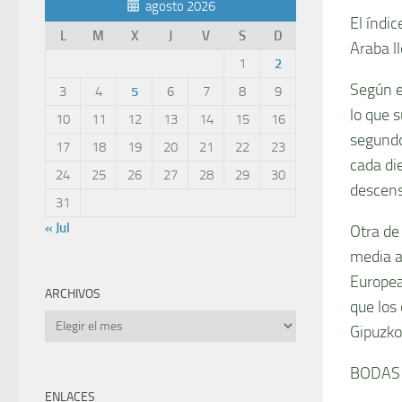
agosto 2026
El índi
L
M
X
J
V
S
D
Araba ll
1
2
Según e
3
4
5
6
7
8
9
lo que 
10
11
12
13
14
15
16
segundo
17
18
19
20
21
22
23
cada di
24
25
26
27
28
29
30
descens
31
« Jul
Otra de
media a
Europea
ARCHIVOS
que los 
Archivos
Gipuzko
BODAS
ENLACES