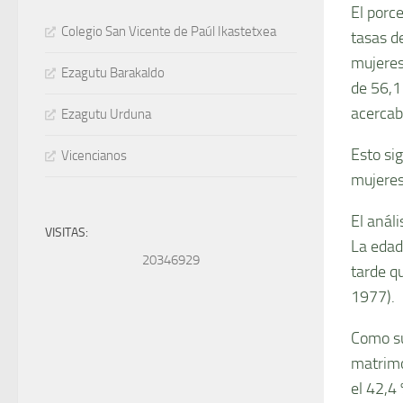
El porc
Colegio San Vicente de Paúl Ikastetxea
tasas d
mujeres
Ezagutu Barakaldo
de 56,1
acercab
Ezagutu Urduna
Esto si
Vicencianos
mujeres
El anál
VISITAS:
La edad
20346929
tarde q
1977).
Como su
matrimo
el 42,4