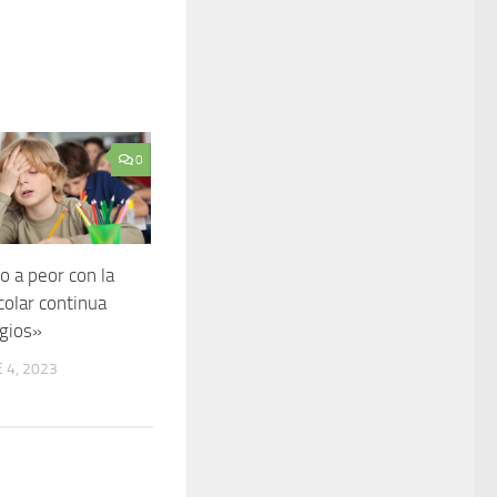
0
 a peor con la
colar continua
egios»
 4, 2023