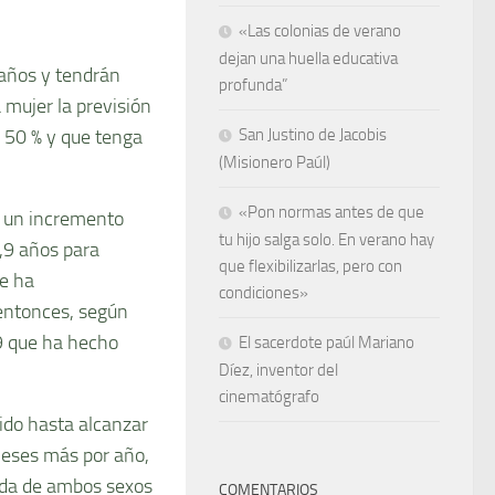
«Las colonias de verano
dejan una huella educativa
 años y tendrán
profunda”
 mujer la previsión
l 50 % y que tenga
San Justino de Jacobis
(Misionero Paúl)
«Pon normas antes de que
 un incremento
tu hijo salga solo. En verano hay
,9 años para
que flexibilizarlas, pero con
se ha
condiciones»
entonces, según
9 que ha hecho
El sacerdote paúl Mariano
Díez, inventor del
cinematógrafo
do hasta alcanzar
meses más por año,
vida de ambos sexos
COMENTARIOS