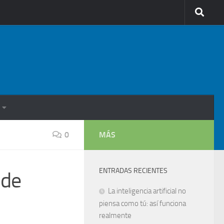
0
MÁS
ENTRADAS RECIENTES
 de
La inteligencia artificial no
piensa como tú: así funciona
realmente