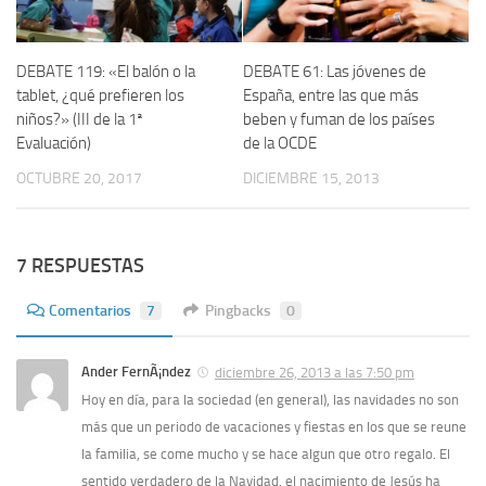
DEBATE 119: «El balón o la
DEBATE 61: Las jóvenes de
tablet, ¿qué prefieren los
España, entre las que más
niños?» (III de la 1ª
beben y fuman de los paí­ses
Evaluación)
de la OCDE
OCTUBRE 20, 2017
DICIEMBRE 15, 2013
7 RESPUESTAS
Comentarios
7
Pingbacks
0
Ander FernÃ¡ndez
diciembre 26, 2013 a las 7:50 pm
Hoy en dí­a, para la sociedad (en general), las navidades no son
más que un periodo de vacaciones y fiestas en los que se reune
la familia, se come mucho y se hace algun que otro regalo. El
sentido verdadero de la Navidad, el nacimiento de Jesús ha