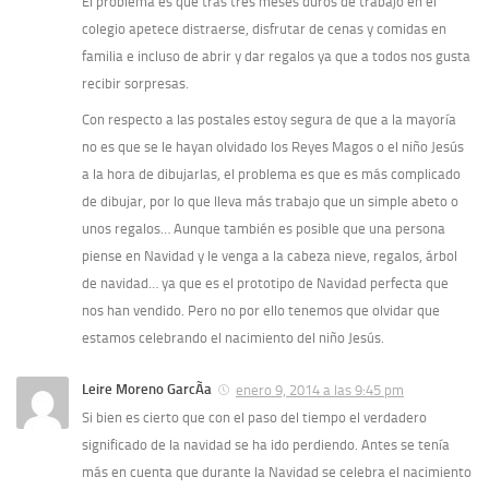
El problema es que tras tres meses duros de trabajo en el
colegio apetece distraerse, disfrutar de cenas y comidas en
familia e incluso de abrir y dar regalos ya que a todos nos gusta
recibir sorpresas.
Con respecto a las postales estoy segura de que a la mayorí­a
no es que se le hayan olvidado los Reyes Magos o el niño Jesús
a la hora de dibujarlas, el problema es que es más complicado
de dibujar, por lo que lleva más trabajo que un simple abeto o
unos regalos… Aunque también es posible que una persona
piense en Navidad y le venga a la cabeza nieve, regalos, árbol
de navidad… ya que es el prototipo de Navidad perfecta que
nos han vendido. Pero no por ello tenemos que olvidar que
estamos celebrando el nacimiento del niño Jesús.
Leire Moreno GarcÃ­a
enero 9, 2014 a las 9:45 pm
Si bien es cierto que con el paso del tiempo el verdadero
significado de la navidad se ha ido perdiendo. Antes se tení­a
más en cuenta que durante la Navidad se celebra el nacimiento