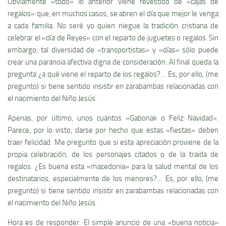
Obviamente «todo» lo anterior viene revestido de «cajas de
regalos» que, en muchos casos, se abren el dí­a que mejor le venga
a cada familia. No seré yo quien niegue la tradición cristiana de
celebrar el «dí­a de Reyes» con el reparto de juguetes o regalos. Sin
embargo, tal diversidad de «transportistas» y «dí­as» sólo puede
crear una paranoia afectiva digna de consideración. Al final queda la
pregunta ¿a qué viene el reparto de los regalos?… Es, por ello, (me
pregunto) si tiene sentido insistir en zarabambas relacionadas con
el nacimiento del Niño Jesús.
Apenas, por último, unos cuantos «Gabonak o Feliz Navidad».
Parece, por lo visto, darse por hecho que estas «fiestas» deben
traer felicidad. Me pregunto que si esta apreciación proviene de la
propia celebración, de los personajes citados o de la traida de
regalos. ¿Es buena esta «macedonia» para la salud mental de los
destinatarios, especialmente de los menores?… Es, por ello, (me
pregunto) si tiene sentido insistir en zarabambas relacionadas con
el nacimiento del Niño Jesús.
Hora es de responder. El simple anuncio de una «buena noticia»