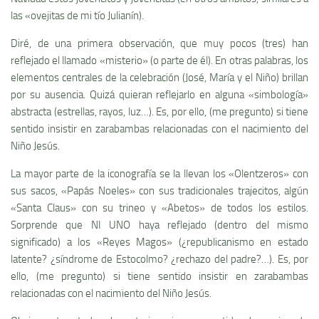
las «ovejitas de mi tí­o Julianí­n).
Diré, de una primera observación, que muy pocos (tres) han
reflejado el llamado «misterio» (o parte de él). En otras palabras, los
elementos centrales de la celebración (José, Marí­a y el Niño) brillan
por su ausencia. Quizá quieran reflejarlo en alguna «simbologí­a»
abstracta (estrellas, rayos, luz…). Es, por ello, (me pregunto) si tiene
sentido insistir en zarabambas relacionadas con el nacimiento del
Niño Jesús.
La mayor parte de la iconografí­a se la llevan los «Olentzeros» con
sus sacos, «Papás Noeles» con sus tradicionales trajecitos, algún
«Santa Claus» con su trineo y «Abetos» de todos los estilos.
Sorprende que NI UNO haya reflejado (dentro del mismo
significado) a los «Reyes Magos» (¿republicanismo en estado
latente? ¿sí­ndrome de Estocolmo? ¿rechazo del padre?…). Es, por
ello, (me pregunto) si tiene sentido insistir en zarabambas
relacionadas con el nacimiento del Niño Jesús.