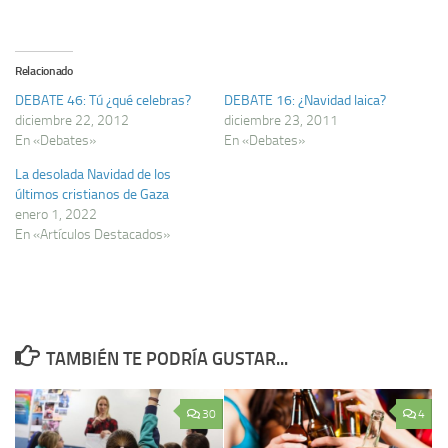
Relacionado
DEBATE 46: Tú ¿qué celebras?
DEBATE 16: ¿Navidad laica?
diciembre 22, 2012
diciembre 23, 2011
En «Debates»
En «Debates»
La desolada Navidad de los
últimos cristianos de Gaza
enero 1, 2022
En «Artículos Destacados»
TAMBIÉN TE PODRÍA GUSTAR...
30
4