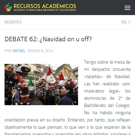
Saltar al contenido
DEBATES
7
DEBATE 62: ¿Navidad on u off?
POR
MITXEL
·
ENERO 8, 2014
Tengo sobre la mesa de
mi despacho cincuenta
«tarjetas» de Navidad.
Las han realizado «por
imperativo legal» los
alumnos/as de 2º de
Bachillerato del Colegio.
No ha habido ninguna
orientación previa en su diseño. Entiendo, por tanto, que reflejan
objetivamente lo que piensan, lo que ven o lo que esperan de la
Navidad estos jovencitos y jovencitas (en otros ámbitos, similares a