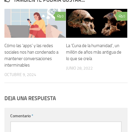
TAMBIÉN TE PODRÍA GUSTAR...
0
0
Cómo las ‘apps’ y las redes
La ‘Cuna de la humanidad’, un
sociales nos han condenado a
millón de años más antigua de
mantener conversaciones
lo que se creía
interminables
JUNIO 28, 2022
OCTUBRE 9, 2024
DEJA UNA RESPUESTA
Comentario
*