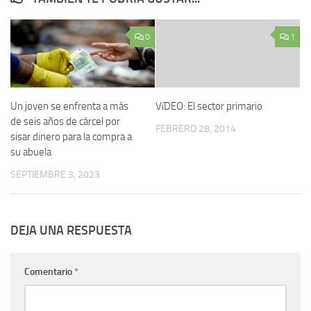
0
1
Un joven se enfrenta a más
VíDEO: El sector primario
de seis años de cárcel por
FEBRERO 28, 2014
sisar dinero para la compra a
su abuela
SEPTIEMBRE 3, 2023
DEJA UNA RESPUESTA
Comentario
*