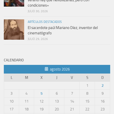
verano hay que flexibilizarlas, pero con
condiciones»
JULIO 30, 2026
ARTÍCULOS DESTACADOS
El sacerdote paúl Mariano Díez, inventor del
cinematógrafo
JULIO 29, 2026
CALENDARIO
agosto 2026
L
M
X
J
V
S
D
1
2
3
4
5
6
7
8
9
10
11
12
13
14
15
16
17
18
19
20
21
22
23