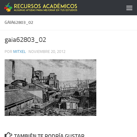
Saltar al contenido
GAIA62803_02
gaia62803_02
POR
MITXEL
·
NOVIEMBRE 20, 2012
TAMBIÉN TE PODRÍA GUSTAR...