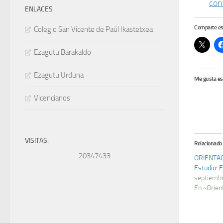
con
ENLACES
Comparte es
Colegio San Vicente de Paúl Ikastetxea
Ezagutu Barakaldo
Ezagutu Urduna
Me gusta es
Vicencianos
VISITAS:
Relacionado
20347433
ORIENTAC
Estudio: 
septiemb
En «Orien