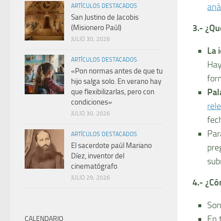
anál
ARTÍCULOS DESTACADOS
San Justino de Jacobis
3.- ¿Q
(Misionero Paúl)
JULIO 30, 2026
La 
ARTÍCULOS DESTACADOS
Hay
«Pon normas antes de que tu
for
hijo salga solo. En verano hay
Pal
que flexibilizarlas, pero con
condiciones»
rel
JULIO 30, 2026
fec
Pa
ARTÍCULOS DESTACADOS
El sacerdote paúl Mariano
pre
Díez, inventor del
sub
cinematógrafo
JULIO 29, 2026
4.- ¿Có
Son
En 
CALENDARIO