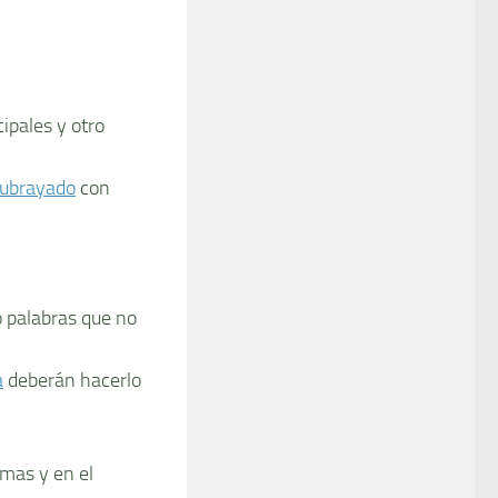
cipales y otro
ubrayado
con
o palabras que no
a
deberán hacerlo
smas y en el