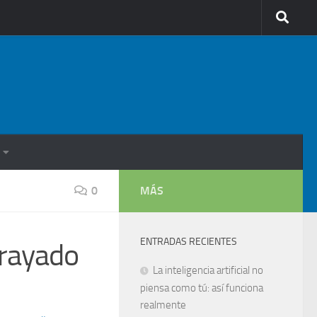
0
MÁS
ENTRADAS RECIENTES
rayado
La inteligencia artificial no
piensa como tú: así funciona
realmente