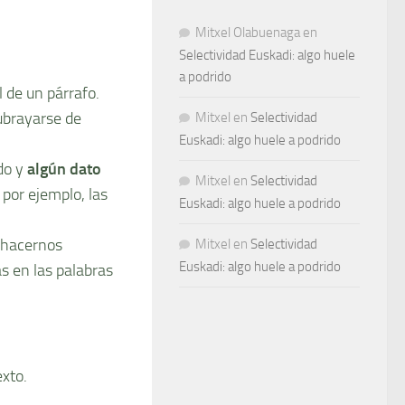
Mitxel Olabuenaga
en
Selectividad Euskadi: algo huele
a podrido
l de un párrafo.
ubrayarse de
Mitxel
en
Selectividad
Euskadi: algo huele a podrido
do y
algún dato
Mitxel
en
Selectividad
por ejemplo, las
Euskadi: algo huele a podrido
hacernos
Mitxel
en
Selectividad
Euskadi: algo huele a podrido
as en las palabras
exto.