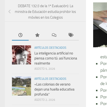
DEBATE 132 (I de la 1ª Evaluación): La
ministra de Educación estudia prohibir los
móviles en los Colegios
ARTÍCULOS DESTACADOS
La inteligencia artificial no
est
piensa como tú: así funciona
Por
realmente
AGOSTO 5, 2026
pár
Por
ARTÍCULOS DESTACADOS
de 
«Las colonias de verano
dejan una huella educativa
Por
profunda”
Por
AGOSTO 2, 2026
Por