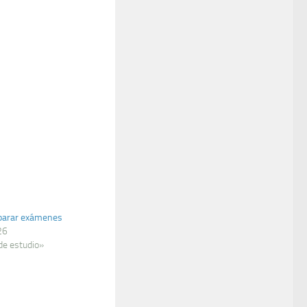
parar exámenes
26
de estudio»