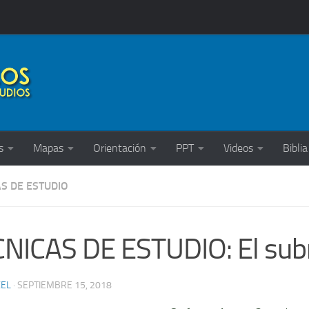
s
Mapas
Orientación
PPT
Videos
Biblia
S DE ESTUDIO
NICAS DE ESTUDIO: El sub
XEL
·
SEPTIEMBRE 15, 2018