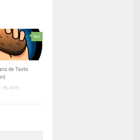
0
rio de Texto
ón)
 18, 2019