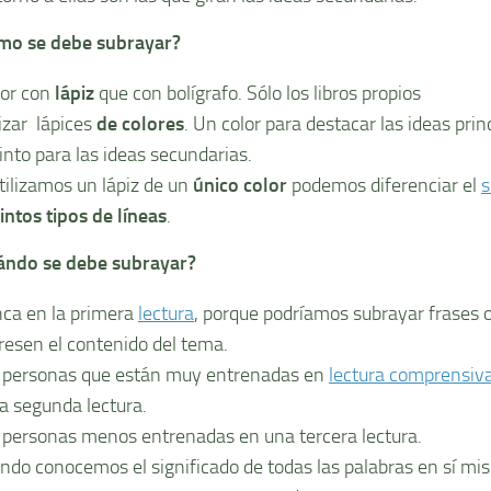
mo se debe subrayar?
or con
lápiz
que con bolí­grafo. Sólo los libros propios
lizar lápices
de colores
. Un color para destacar las ideas prin
tinto para las ideas secundarias.
 utilizamos un lápiz de un
único color
podemos diferenciar el
s
intos tipos de lí­neas
.
ándo se debe subrayar?
ca en la primera
lectura
, porque podrí­amos subrayar frases 
resen el contenido del tema.
 personas que están muy entrenadas en
lectura comprensiv
la segunda lectura.
 personas menos entrenadas en una tercera lectura.
ndo conocemos el significado de todas las palabras en sí­ mi