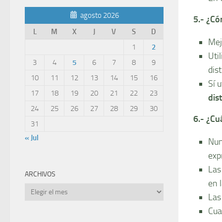
agosto 2026
5.- ¿Có
L
M
X
J
V
S
D
Mej
1
2
Uti
3
4
5
6
7
8
9
dis
10
11
12
13
14
15
16
Sí­
17
18
19
20
21
22
23
dist
24
25
26
27
28
29
30
6.- ¿Cu
31
« Jul
Nun
exp
Las
ARCHIVOS
en 
Archivos
Las
Cua