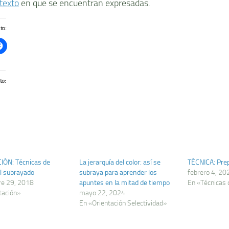
texto
en que se encuentran expresadas.
to:
to:
IÓN: Técnicas de
La jerarquía del color: así se
TÉCNICA: Pre
El subrayado
subraya para aprender los
febrero 4, 20
re 29, 2018
apuntes en la mitad de tiempo
En «Técnicas 
tación»
mayo 22, 2024
En «Orientación Selectividad»