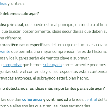
isis
y sí­ntesis.
ué debemos subrayar?
idea principal
, que puede estar al principio, en medio o al fina
 que buscar, posteriormente, ideas secundarias que deben s
ma diferente.
abras técnicas o especí­ficas
del tema que estamos estudian
evante
que permita una mejor comprensión. Si es de Historia, 
has y los lugares serán elementos clave a subrayar.
ra
comprobar
que hemos
subrayado
correctamente podemos 
guntas sobre el contenido y sí­ las respuestas están contenid
rayadas entonces, el subrayado estará bien hecho.
mo detectamos las ideas más importantes para subrayar?
 las que dan
coherencia
y continuidad
a la idea
central
del t
torno a ellas son las que giran las ideas secundarias.