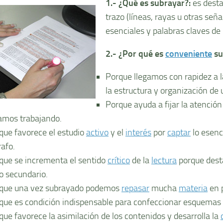
1.- ¿Qué es subrayar?:
es dest
trazo (lí­neas, rayas u otras seña
esenciales y palabras claves de 
2.- ¿Por qué es
conveniente
su
Porque llegamos con rapidez a 
la estructura y organización de 
Porque ayuda a fijar la atención
amos trabajando.
que favorece el estudio
activo
y el
interés
por
captar
lo esenc
rafo.
que se incrementa el sentido
crí­tico
de la
lectura
porque dest
lo secundario.
que una vez subrayado podemos
repasar
mucha
materia
en 
que es condición indispensable para confeccionar esquemas
que favorece la asimilación de los contenidos y desarrolla la