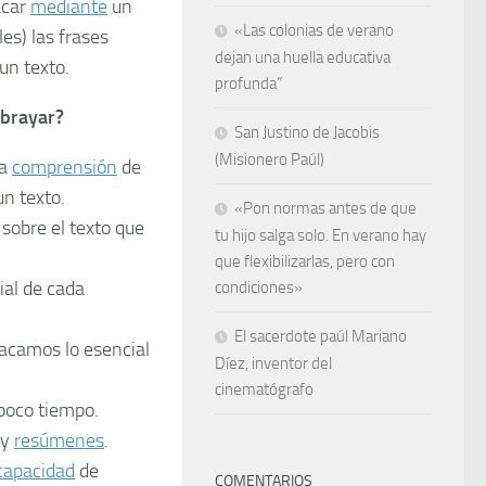
acar
mediante
un
«Las colonias de verano
les) las frases
dejan una huella educativa
un texto.
profunda”
brayar?
San Justino de Jacobis
(Misionero Paúl)
la
comprensión
de
un texto.
«Pon normas antes de que
 sobre el texto que
tu hijo salga solo. En verano hay
que flexibilizarlas, pero con
ial de cada
condiciones»
El sacerdote paúl Mariano
acamos lo esencial
Díez, inventor del
cinematógrafo
poco tiempo.
 y
resúmenes
.
capacidad
de
COMENTARIOS