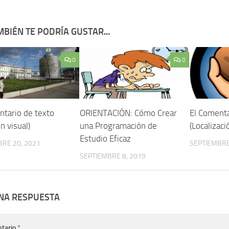
BIÉN TE PODRÍA GUSTAR...
0
0
ntario de texto
ORIENTACIÓN: Cómo Crear
El Comenta
n visual)
una Programación de
(Localizaci
Estudio Eficaz
RE 20, 2021
SEPTIEMBRE
SEPTIEMBRE 8, 2019
UNA RESPUESTA
tario
*