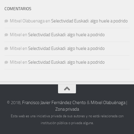
COMENTARIOS
Mitxel Olabuenaga
en
Selectividad Euskadi: algo huele a podrido
Mitxel
en
Selectividad Euskadi: algo huele a podrido
Mitxel
en
Selectividad Euskadi: algo huele a podrido
Mitxel
en
Selectividad Euskadi: algo huele a podrido
© 2018,
Francisco Javier Fernández Chento
&
Mitxel Olabuénaga
|
Zona privada
Esta web es una iniciativa privada de sus autores y no está relacionada con
institución pública o privada alguna.