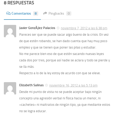
8 RESPUESTAS
Comentarios
8
Pingbacks
0
Javier GonzÃ¡lez Palacios
noviembre 7, 2012 a las 6:38 pm
Pareces ser que se puede sacar algo bueno de la crisis. En vez
de que estén robando, se han dado cuenta que hay muy poco
empleo y que se tienen que poner las pilas y estudiar.
No me parece bien eso de que estén sacando nuevas leyes
cada dos por tres, porque así­ nadie se aclara y todo se pierde y
se lí­a más.
Respecto a lo de la ley estoy de acurdo con que se eleve.
Elizabeth Salinas
noviembre 16, 2012 a las 5:13 pm
Desde mi punto de vista no se puede aceptar bajo ningún
concepto una agresión verbal ni fí­sica hacia un menor, ni
«cachetes» ni maltratos de ningún tipo, ya que mediante estos
no se logra educar.