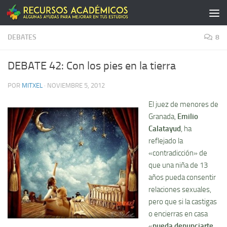
Saltar al contenido
DEBATES
8
DEBATE 42: Con los pies en la tierra
POR
MITXEL
·
NOVIEMBRE 5, 2012
El juez de menores de
Granada,
Emilio
Calatayud
, ha
reflejado la
«contradicción» de
que una niña de 13
años pueda consentir
relaciones sexuales,
pero que si la castigas
o encierras en casa
«
pueda denunciarte