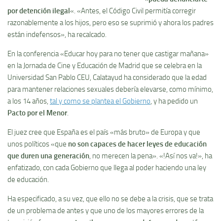
por detención ilegal
«. «Antes, el Código Civil permití­a corregir
razonablemente a los hijos, pero eso se suprimió y ahora los padres
están indefensos», ha recalcado.
En la conferencia «Educar hoy para no tener que castigar mañana»
en la Jornada de Cine y Educación de Madrid que se celebra en la
Universidad San Pablo CEU, Calatayud ha considerado que la edad
para mantener relaciones sexuales deberí­a elevarse, como mí­nimo,
a los 14 años,
tal y como se plantea el Gobierno
, y ha pedido un
Pacto por el Menor
.
El juez cree que España es el paí­s «más bruto» de Europa y que
unos polí­ticos «que
no son capaces de hacer leyes de educación
que duren una generación
, no merecen la pena». «!Así­ nos va!», ha
enfatizado, con cada Gobierno que llega al poder haciendo una ley
de educación.
Ha especificado, a su vez, que ello no se debe a la crisis, que se trata
de un problema de antes y que uno de los mayores errores de la