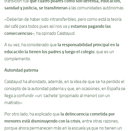
transición fue
que cuatro pilares como son defensa, educación,
sanidad y justicia, se transfirieran
a las comunidades autónomas.
«Deberí­an de haber sido intransferibles, pero como está la teorí­a
del café para todos pues así­ nos va y
estamos pagando las
consecuencias
«, ha opinado Calatayud.
A su vez, ha considerado que
la responsabilidad principal en la
educación la tienen los padres y luego el colegio
, que es un
complemento.
Autoridad paterna
Calatayud ha ahondado, además, en la idea de que se ha perdido el
concepto de la autoridad paterna y que, en ocasiones, en España se
llega a confundir «un ‘cachete’ (propinado al menor) con un
maltrato».
Por otro lado, ha explicado que
la delincuencia cometida por
menores está disminuyendo con la crisis
, entre otras razones,
porque ahora permanecen más en la escuela ya que no tienen un