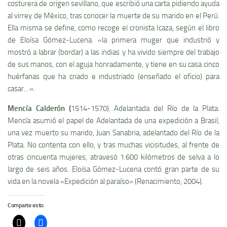
costurera de origen sevillano, que escribió una carta pidiendo ayuda
al virrey de México, tras conocer la muerte de su marido en el Perú.
Ella misma se define, como recoge el cronista Icaza, según el libro
de Eloí­sa Gómez-Lucena. «la primera muger que industrió y
mostró a labrar (bordar) a las indias y ha vivido siempre del trabajo
de sus manos, con el aguja honradamente, y tiene en su casa cinco
huérfanas que ha criado e industriado (enseñado el oficio) para
casar…».
Mencí­a Calderón (
1514-1570). Adelantada del Rí­o de la Plata.
Mencí­a asumió el papel de Adelantada de una expedición a Brasil,
una vez muerto su marido, Juan Sanabria, adelantado del Rí­o de la
Plata. No contenta con ello, y tras muchas vicisitudes, al frente de
otras cincuenta mujeres, atravesó 1.600 kilómetros de selva a lo
largo de seis años. Eloí­sa Gómez-Lucena contó gran parte de su
vida en la novela «Expedición al paraí­so» (Renacimiento, 2004).
Comparte esto: