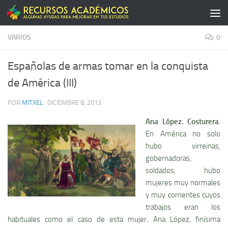
Saltar al contenido
VARIOS
0
Españolas de armas tomar en la conquista
de América (III)
POR
MITXEL
·
DICIEMBRE 8, 2013
Ana López. Costurera
.
En América no solo
hubo virreinas,
gobernadoras,
soldados, hubo
mujeres muy normales
y muy corrientes cuyos
trabajos eran los
habituales como el caso de esta mujer, Ana López, finí­sima